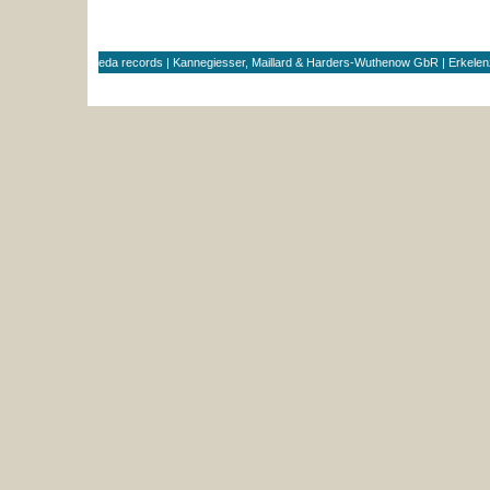
eda records | Kannegiesser, Maillard & Harders-Wuthenow GbR | Erkele