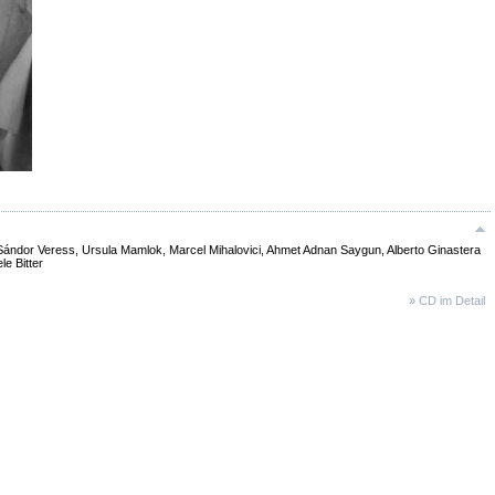
Sándor Veress, Ursula Mamlok, Marcel Mihalovici, Ahmet Adnan Saygun, Alberto Ginastera
le Bitter
» CD im Detail