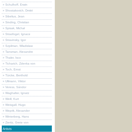
» Schulhoff, Erwin
» Shostakovich, Dmitri
» Sibelius, Jean
» Sinding, Christian
» Spisak, Michał
» Strasfogel, Ignace
» Stravinsky, Igor
» Szpilman, Wladislaw
» Tansman, Alexandre
» Thaler, Isco
» Ticharich, Zdenka von
» Toch, Ernst
» Türcke, Berthold
» Ullmann, Viktor
» Veress, Sándor
» Waghalter, Ignatz
» Weill, Kurt
» Weisgall, Hugo
» Weprik, Alexander
» Winterberg, Hans
» Zieritz, Grete von
Artists