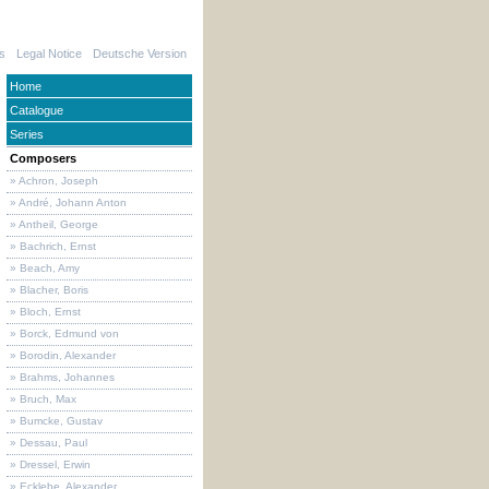
s
Legal Notice
Deutsche Version
Home
Catalogue
Series
Composers
» Achron, Joseph
» André, Johann Anton
» Antheil, George
» Bachrich, Ernst
» Beach, Amy
» Blacher, Boris
» Bloch, Ernst
» Borck, Edmund von
» Borodin, Alexander
» Brahms, Johannes
» Bruch, Max
» Bumcke, Gustav
» Dessau, Paul
» Dressel, Erwin
» Ecklebe, Alexander