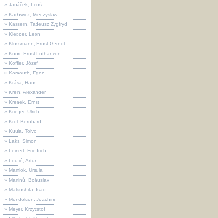
» Janáček, Leoš
» Karłowicz, Mieczysław
» Kassern, Tadeusz Zygfryd
» Klepper, Leon
» Klussmann, Ernst Gernot
» Knorr, Ernst-Lothar von
» Koffler, Józef
» Kornauth, Egon
» Krása, Hans
» Krein, Alexander
» Krenek, Ernst
» Krieger, Ulrich
» Krol, Bernhard
» Kuula, Toivo
» Laks, Simon
» Leinert, Friedrich
» Lourié, Artur
» Mamlok, Ursula
» Martinů, Bohuslav
» Matsushita, Isao
» Mendelson, Joachim
» Meyer, Krzyzstof