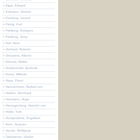
» Elgar, Edward
» Erdmann, Dietrich
» Feinberg, Samuil
» Fiebig, Kurt
» Fitelberg, Grzegorz
» Fitelberg, Jerzy
» Gál, Hans
» Gerhard, Roberto
» Ginastera, Alberto
» Girnatis, Walter
» Goldschmidt, Berthold
» Grosz, Wilhelm
» Haas, Pavel
» Hannenheim, Norbert von
» Heiden, Bernhard
» Herrmann, Hugo
» Herzogenberg, Heinrich von
» Höller, York
» Humperdinck, Engelbert
» Ibert, Jacques
» Jacobi, Wolfgang
» Jakubenas, Vladas