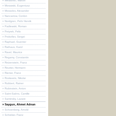
» Mihalovici, Marcel
» Morawski, Eugeniusz
» Mossolov, Alexander
» Nancarrow, Conlon
» Nordgren, Pehr Henrik
» Padlewski, Roman
» Petyrek, Felix
» Prokofiev, Sergei
» Raphael, Guenter
» Rathaus, Karol
» Ravel, Maurice
» Regamy, Constantin
» Reizenstein, Franz
» Reutter, Hermann
» Riemer, Franz
» Roslavets, Nikolai
» Rubbert, Rainer
» Rubinstein, Anton
» Saint-Saëns, Camille
» Saminsky, Lazare
» Saygun, Ahmet Adnan
» Schoenberg, Arnold
» Schreker, Franz