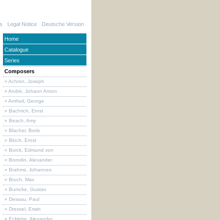
s
Legal Notice
Deutsche Version
Home
Catalogue
Series
Composers
» Achron, Joseph
» André, Johann Anton
» Antheil, George
» Bachrich, Ernst
» Beach, Amy
» Blacher, Boris
» Bloch, Ernst
» Borck, Edmund von
» Borodin, Alexander
» Brahms, Johannes
» Bruch, Max
» Bumcke, Gustav
» Dessau, Paul
» Dressel, Erwin
» Ecklebe, Alexander