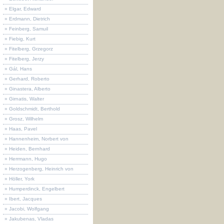
» Elgar, Edward
» Erdmann, Dietrich
» Feinberg, Samuil
» Fiebig, Kurt
» Fitelberg, Grzegorz
» Fitelberg, Jerzy
» Gál, Hans
» Gerhard, Roberto
» Ginastera, Alberto
» Girnatis, Walter
» Goldschmidt, Berthold
» Grosz, Wilhelm
» Haas, Pavel
» Hannenheim, Norbert von
» Heiden, Bernhard
» Herrmann, Hugo
» Herzogenberg, Heinrich von
» Höller, York
» Humperdinck, Engelbert
» Ibert, Jacques
» Jacobi, Wolfgang
» Jakubenas, Vladas