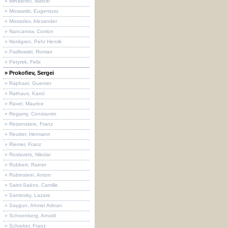
» Mihalovici, Marcel
» Morawski, Eugeniusz
» Mossolov, Alexander
» Nancarrow, Conlon
» Nordgren, Pehr Henrik
» Padlewski, Roman
» Petyrek, Felix
» Prokofiev, Sergei
» Raphael, Guenter
» Rathaus, Karol
» Ravel, Maurice
» Regamy, Constantin
» Reizenstein, Franz
» Reutter, Hermann
» Riemer, Franz
» Roslavets, Nikolai
» Rubbert, Rainer
» Rubinstein, Anton
» Saint-Saëns, Camille
» Saminsky, Lazare
» Saygun, Ahmet Adnan
» Schoenberg, Arnold
» Schreker, Franz