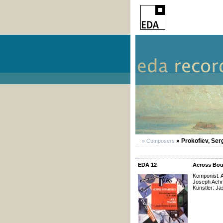
» Prokofiev, Ser
» Composers
EDA 12
Across Boun
Komponist: A
Joseph Ach
Künstler: J