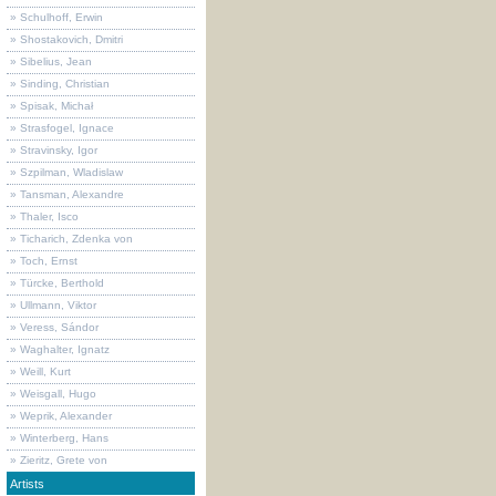
» Schulhoff, Erwin
» Shostakovich, Dmitri
» Sibelius, Jean
» Sinding, Christian
» Spisak, Michał
» Strasfogel, Ignace
» Stravinsky, Igor
» Szpilman, Wladislaw
» Tansman, Alexandre
» Thaler, Isco
» Ticharich, Zdenka von
» Toch, Ernst
» Türcke, Berthold
» Ullmann, Viktor
» Veress, Sándor
» Waghalter, Ignatz
» Weill, Kurt
» Weisgall, Hugo
» Weprik, Alexander
» Winterberg, Hans
» Zieritz, Grete von
Artists