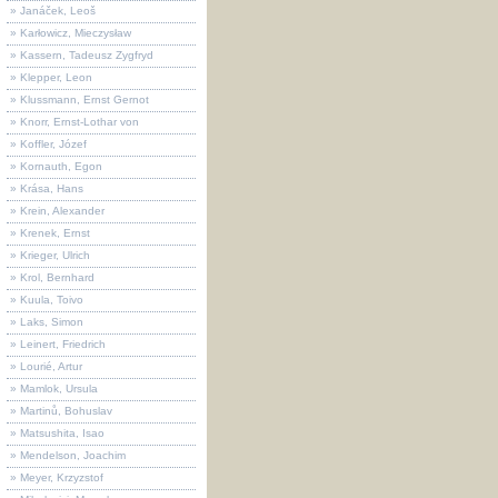
» Janáček, Leoš
» Karłowicz, Mieczysław
» Kassern, Tadeusz Zygfryd
» Klepper, Leon
» Klussmann, Ernst Gernot
» Knorr, Ernst-Lothar von
» Koffler, Józef
» Kornauth, Egon
» Krása, Hans
» Krein, Alexander
» Krenek, Ernst
» Krieger, Ulrich
» Krol, Bernhard
» Kuula, Toivo
» Laks, Simon
» Leinert, Friedrich
» Lourié, Artur
» Mamlok, Ursula
» Martinů, Bohuslav
» Matsushita, Isao
» Mendelson, Joachim
» Meyer, Krzyzstof