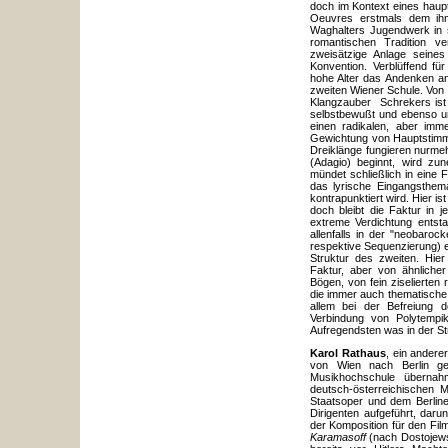
doch im Kontext eines haup
Oeuvres erstmals dem ihm 
Waghalters Jugendwerk in s
romantischen Tradition ve
zweisätzige Anlage seines
Konvention. Verblüffend fü
hohe Alter das Andenken an 
zweiten Wiener Schule. Von 
Klangzauber Schrekers ist h
selbstbewußt und ebenso un
einen radikalen, aber imme
Gewichtung von Hauptstimme
Dreiklänge fungieren nurme
(Adagio) beginnt, wird z
mündet schließlich in eine F
das lyrische Eingangsthem
kontrapunktiert wird. Hier i
doch bleibt die Faktur in 
extreme Verdichtung entst
allenfalls in der "neobaro
respektive Sequenzierung) er
Struktur des zweiten. Hie
Faktur, aber von ähnliche
Bögen, von fein ziselierte
die immer auch thematische A
allem bei der Befreiung 
Verbindung von Polytempi
Aufregendsten was in der Str
Karol Rathaus
, ein andere
von Wien nach Berlin gef
Musikhochschule übernah
deutsch-österreichischen M
Staatsoper und dem Berline
Dirigenten aufgeführt, daru
der Komposition für den Fi
Karamasoff
(nach Dostojew