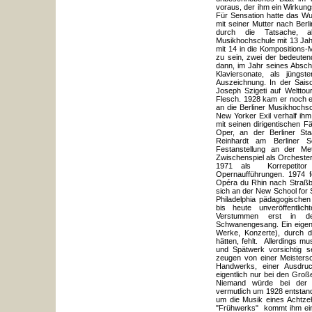
voraus, der ihm ein Wirkung
Für Sensation hatte das W
mit seiner Mutter nach Berl
durch die Tatsache, al
Musikhochschule mit 13 Jahr
mit 14 in die Komposition
zu sein, zwei der bedeute
dann, im Jahr seines Abschl
Klaviersonate, als jüngs
Auszeichnung. In der Sais
Joseph Szigeti auf Welttour
Flesch. 1928 kam er noch ei
an die Berliner Musikhochsc
New Yorker Exil verhalf ih
mit seinen dirigentischen Fä
Oper, an der Berliner St
Reinhardt am Berliner S
Festanstellung an der Me
Zwischenspiel als Orchester
1971 als Korrepetitor
Opernaufführungen. 1974 fo
Opéra du Rhin nach Straßbu
sich an der New School for 
Philadelphia pädagogischen 
bis heute unveröffentli
Verstummen erst in d
Schwanengesang. Ein eigen
Werke, Konzerte), durch 
hätten, fehlt. Allerdings m
und Spätwerk vorsichtig s
zeugen von einer Meisters
Handwerks, einer Ausdruc
eigentlich nur bei den Gro
Niemand würde bei der u
vermutlich um 1928 entsta
um die Musik eines Achtzeh
"Frühwerks" kommt ihm eine