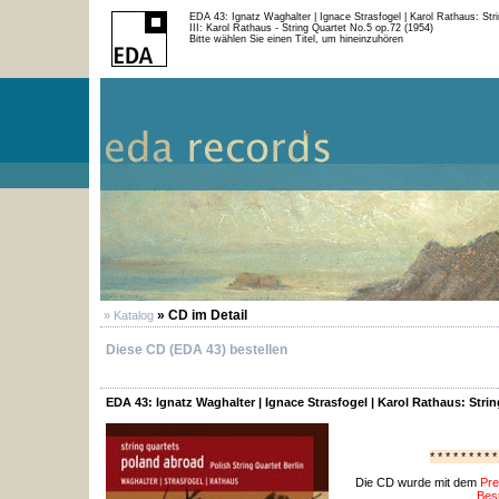
EDA 43: Ignatz Waghalter | Ignace Strasfogel | Karol Rathaus: Str
III: Karol Rathaus - String Quartet No.5 op.72 (1954)
Bitte wählen Sie einen Titel, um hineinzuhören
» CD im Detail
» Katalog
Diese CD (EDA 43) bestellen
EDA 43: Ignatz Waghalter | Ignace Strasfogel | Karol Rathaus: Stri
* * * * * * * * *
Die CD wurde mit dem
Pre
Best