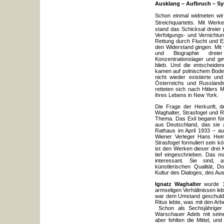
Ausklang – Aufbruch – S
Schon einmal widmeten wir
Streichquartetts. Mit Wer
stand das Schicksal dreier
Verfolgungs- und Vernichtun
Rettung durch Flucht und Exi
den Widerstand gingen. Mit 
und Biographie dreier
Konzentrationslager und ge
blieb. Und die entscheiden
kamen auf polnischem Boden 
nicht wieder existierte un
Österreichs und Russlands 
retteten sich nach Hitlers
ihres Lebens in New York.
Die Frage der Herkunft, d
Waghalter, Strasfogel und 
Thema. Das Exil begann für
aus Deutschland, das sie a
Rathaus im April 1933 – au
Wiener Verleger Hans Hein
Strasfogel formuliert sein 
ist den Werken dieser drei K
tief eingeschrieben. Das m
interessant. Sie sind,
künstlerischen Qualität, D
Kultur des Dialoges, des Au
Ignatz Waghalter
wurde 18
armseligen Verhältnissen le
war dem Umstand geschulde
Ritus lebte, was mit den Ar
Schon als Sechsjähriger 
Warschauer Adels mit seine
aber fehlten die Mittel, un