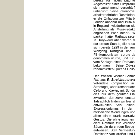
bereits vor Hitlers Macht
Angestellter einer Filmprod
sich zunehmend verschärfe
unberührt. Seine ökonomis
arbeitsrechtliche Restrikti
er die Einladung zur Mitar
London annahm und 1934 nac
in England wiederholten si
Anstellung als Musikredak
englischen Pass besaß, w
packen hatte. Rathaus setzt
In Hollywood aber waren d
der ersten Stunde, die neu
sich bereits 1929 in der am
Wolfgang Korngold und 
Filmkomponisten sorgte daf
genommen wurde, und für 
vom Schlage eines Rathaus,
bekommen. Seine Odysse
renommierten Queens Colleg
Der zweiten Wiener Schule
Rathaus
5. Streichquartett
vollendete Komposition, 
Strasfogel, aber konsequent
Cello und Klavier, mit Schö
dies nur dem geübten Ohr
zwischen den zuvor entst
Tatsächlich finden wir hier 
entwickelten Stils: ein
Expressionismus in der 
melodische Wendungen und 
allem einen stark narrat
Gestus. Die ohne jegliche
dient Rathaus zur Vereinhe
Sätze, die durch den Bezug
aufweisen. Statt Vermeidu
Dominanz von großer und kl