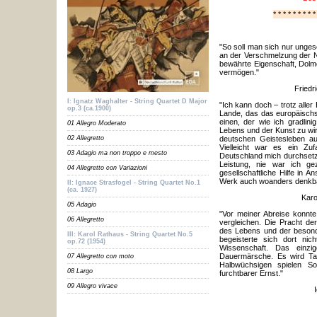
* * * * * * * * *
"So soll man sich nur unge
an der Verschmelzung der Na
bewährte Eigenschaft, Dolme
vermögen."
Friedr
I: Ignatz Waghalter - String Quartet D Major
"Ich kann doch – trotz alle
op.3 (ca.1900)
Lande, das das europäischst
einen, der wie ich gradlini
01 Allegro Moderato
Lebens und der Kunst zu wir
02 Allegretto
deutschen Geistesleben au
Vielleicht war es ein Zu
03 Adagio ma non troppo e mesto
Deutschland mich durchsetz
Leistung, nie war ich g
04 Allegretto con Variazioni
gesellschaftliche Hilfe in
Werk auch woanders denkb
II: Ignace Strasfogel - String Quartet No.1
(ca. 1927)
Karo
05 Adagio
"Vor meiner Abreise konnte
06 Allegretto
vergleichen. Die Pracht der 
des Lebens und der besonde
III: Karol Rathaus - String Quartet No.5
begeisterte sich dort nic
op.72 (1954)
Wissenschaft. Das einzi
Dauermärsche. Es wird Tag
07 Allegretto con moto
Halbwüchsigen spielen So
08 Largo
furchtbarer Ernst."
09 Allegro vivace