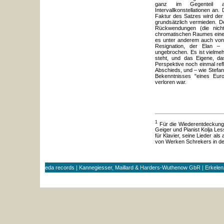
ganz im Gegenteil au
Intervallkonstellationen an
Faktur des Satzes wird der
grundsätzlich vermieden. De
Rückwendungen (die nicht
chromatischen Raumes eines
es unter anderem auch von 
Resignation, der Elan – 
ungebrochen. Es ist vielmeh
steht, und das Eigene, da
Perspektive noch einmal refl
Abschieds, und – wie Stefan
Bekenntnisses "eines Euro
verloren war.
1
Für die Wiederentdeckung 
Geiger und Pianist Kolja Les
für Klavier, seine Lieder al
von Werken Schrekers in den
eda records | Kannegiesser, Maillard & Harders-Wuthenow GbR | Erkele