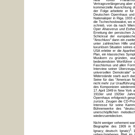
New Yorker Philharmo
Vertragsverlängerung aber 
kommerzielle Ausrichtung 
der Folge arbeitete er fü
Deutschen Opernhaus und a
Nationaloper in Riga. 1933 
die Tschechoslowakei, wo e
schrieb
, von da nach Wien,
Oper
Ahasverus und Esth
Errettung der persischen 
Schicksal der europäisc
"Anschluss" dann ein zweite
unter zahlreichen Hilfe u
luxuriösen Situation seines
USA erlebte er die Aparthe
Plan, ein klassisches Symp
Musikern zu gründen, wu
bedeutendsten Wortführer 
Faschismus und allen Forme
Interview seiner Überzeug
universellen Demokratie" 
Widerstände starb auch das
Seine für das "American N
nicht mehr zur Uraufführun
des Komponisten wiederentd
17. April 1949 in New York 
1910er und 1920er Jah
Opernhaus erfolgreich gesp
zurück. Zeugen die CD-Pro
Interesse für seine Kamm
Bühnenwerke des "deutsc
unerschöpflichen melodis
wiederzuentdecken.
Nicht weniger vehement war 
Biographie des 1909 in
1
Ignacy; deutsch: Ignatz)
. 
unbeschriebenes Blatt im i