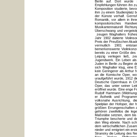
Berlin auf. Dort wurde 
Empfehlungen führten ihn zu
Komposition studierte, bev
ihm zu einem Studienplatz 
der Künste verhalf. Gerns
Romantik, vor allem in ihre
kompositorisches Handw
Musikantennaturell Richt
Überschwang und vergeistig
zeugen Waghalters frühes
Jahr 1902 datierte Violin
Preis der Preußischen Akad
vermutlich 1901 entst
bemerkenswerte Violinkonz
bereits zu einer Größe des
Leipzig verlegen ließ, z
Jugendwerk. Ein Leben als 
Juden in Berlin zu Beginn 
sich Waghalter klug, eine 
kein Geringerer als Arthur N
an die Komische Oper, wo
uraufgeführt wurde, 1912 d
Deutsche Opernhaus in Cha
Oper, das unter seiner L
eröffnet wurde. Eine enge F
Rudolf Hartmann (Widmungs
er Ästhetik und Programm
volksnahe Ausrichtung, di
Spielplan der Hofoper, der 
größten Errungenschaften 
gehören zweifellos die leg
Maßstäbe setzten, dem bis 
Triumphe bescherte und de
den Weg ebnete. Nach schw
dem wirtschaftlichen Zusa
nieder und emigriert ein e
Stransky die Leitung des N