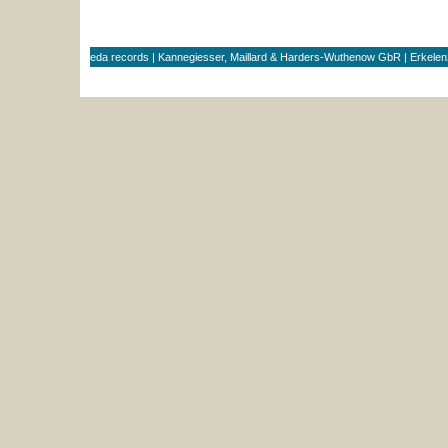
eda records | Kannegiesser, Maillard & Harders-Wuthenow GbR | Erkele