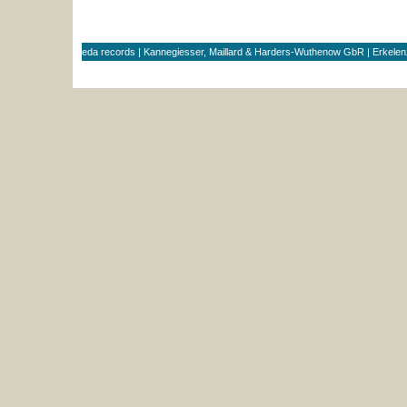
eda records | Kannegiesser, Maillard & Harders-Wuthenow GbR | Erkele