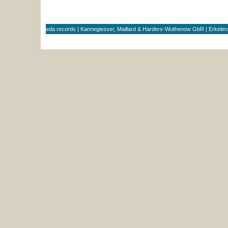
eda records | Kannegiesser, Maillard & Harders-Wuthenow GbR | Erkele