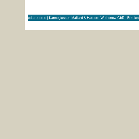
eda records | Kannegiesser, Maillard & Harders-Wuthenow GbR | Erkele