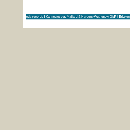
eda records | Kannegiesser, Maillard & Harders-Wuthenow GbR | Erkele