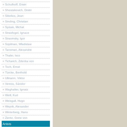
» Schulhoff, Erwin
» Shostakovich, Dmitri
» Sibelius, Jean
» Sinding, Christian
» Spisak, Michał
» Strasfogel, Ignace
» Stravinsky, Igor
» Szpilman, Wladislaw
» Tansman, Alexandre
» Thaler, Isco
» Ticharich, Zdenka von
» Toch, Ernst
» Türcke, Berthold
» Ullmann, Viktor
» Veress, Sándor
» Waghalter, Ignatz
» Weill, Kurt
» Weisgall, Hugo
» Weprik, Alexander
» Winterberg, Hans
» Zieritz, Grete von
Artists