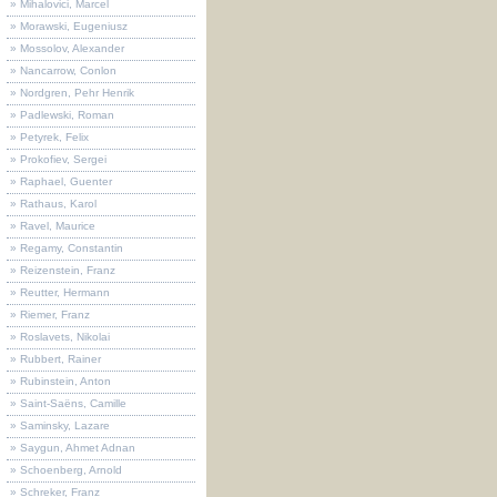
» Mihalovici, Marcel
» Morawski, Eugeniusz
» Mossolov, Alexander
» Nancarrow, Conlon
» Nordgren, Pehr Henrik
» Padlewski, Roman
» Petyrek, Felix
» Prokofiev, Sergei
» Raphael, Guenter
» Rathaus, Karol
» Ravel, Maurice
» Regamy, Constantin
» Reizenstein, Franz
» Reutter, Hermann
» Riemer, Franz
» Roslavets, Nikolai
» Rubbert, Rainer
» Rubinstein, Anton
» Saint-Saëns, Camille
» Saminsky, Lazare
» Saygun, Ahmet Adnan
» Schoenberg, Arnold
» Schreker, Franz