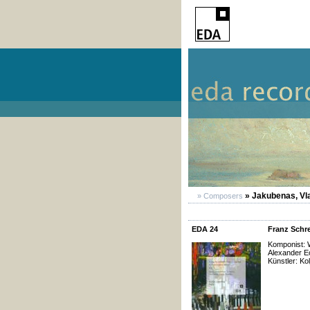
» Jakubenas, Vl
» Composers
EDA 24
Franz Schre
Komponist: W
Alexander E
Künstler: Ko