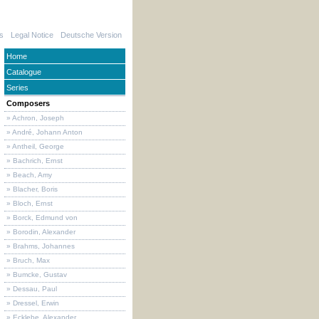
s
Legal Notice
Deutsche Version
Home
Catalogue
Series
Composers
» Achron, Joseph
» André, Johann Anton
» Antheil, George
» Bachrich, Ernst
» Beach, Amy
» Blacher, Boris
» Bloch, Ernst
» Borck, Edmund von
» Borodin, Alexander
» Brahms, Johannes
» Bruch, Max
» Bumcke, Gustav
» Dessau, Paul
» Dressel, Erwin
» Ecklebe, Alexander