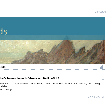
Contact u
adas
ker’s Masterclasses in Vienna and Berlin – Vol.3
ilhelm Grosz, Berthold Goldschmidt, Zdenka Ticharich, Vladas Jakubenas, Kurt Fiebig,
cklebe
lja Lessing
» CD im Detail