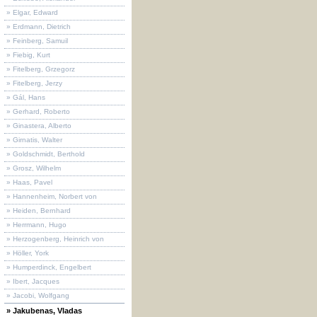
» Elgar, Edward
» Erdmann, Dietrich
» Feinberg, Samuil
» Fiebig, Kurt
» Fitelberg, Grzegorz
» Fitelberg, Jerzy
» Gál, Hans
» Gerhard, Roberto
» Ginastera, Alberto
» Girnatis, Walter
» Goldschmidt, Berthold
» Grosz, Wilhelm
» Haas, Pavel
» Hannenheim, Norbert von
» Heiden, Bernhard
» Herrmann, Hugo
» Herzogenberg, Heinrich von
» Höller, York
» Humperdinck, Engelbert
» Ibert, Jacques
» Jacobi, Wolfgang
» Jakubenas, Vladas