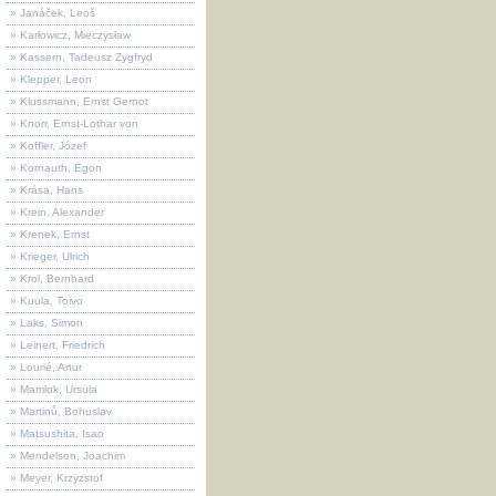
» Janáček, Leoš
» Karłowicz, Mieczysław
» Kassern, Tadeusz Zygfryd
» Klepper, Leon
» Klussmann, Ernst Gernot
» Knorr, Ernst-Lothar von
» Koffler, Józef
» Kornauth, Egon
» Krása, Hans
» Krein, Alexander
» Krenek, Ernst
» Krieger, Ulrich
» Krol, Bernhard
» Kuula, Toivo
» Laks, Simon
» Leinert, Friedrich
» Lourié, Artur
» Mamlok, Ursula
» Martinů, Bohuslav
» Matsushita, Isao
» Mendelson, Joachim
» Meyer, Krzyzstof