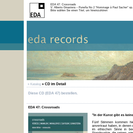
EDA 47: Crossroads
V: Alberto Ginastera – Puneña No 2 "Hommage à Paul Sacher" op.
Bitte wählen Sie einen Titel, um hineinzuhören
» CD im Detail
» Katalog
Diese CD (EDA 47) bestellen.
EDA 47: Crossroads
"In der Kunst gibt es kein
Fünf Stimmen kommen hier
anvertraut haben, in denen 
im ethischen Sinne in b
Standpunkte, die zeigen, wie