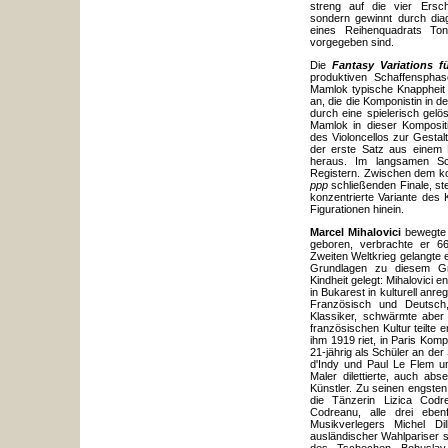
streng auf die vier Ersch
sondern gewinnt durch diag
eines Reihenquadrats To
vorgegeben sind.
Die
Fantasy Variations
f
produktiven Schaffensphas
Mamlok typische Knappheit
an, die die Komponistin in d
durch eine spielerisch gelö
Mamlok in dieser Kompositi
des Violoncellos zur Gestal
der erste Satz aus einem 
heraus. Im langsamen Sch
Registern. Zwischen dem ko
ppp
schließenden Finale, st
konzentrierte Variante des 
Figurationen hinein.
Marcel Mihalovici
bewegte 
geboren, verbrachte er 6
Zweiten Weltkrieg gelangte
Grundlagen zu diesem Gr
Kindheit gelegt: Mihalovic
in Bukarest in kulturell anr
Französisch und Deutsch,
Klassiker, schwärmte aber
französischen Kultur teilt
ihm 1919 riet, in Paris Komp
21-jährig als Schüler an der
d'Indy und Paul Le Flem unt
Maler dilettierte, auch ab
Künstler. Zu seinen engsten
die Tänzerin Lizica Codr
Codreanu, alle drei ebe
Musikverlegers Michel Di
ausländischer Wahlpariser sp