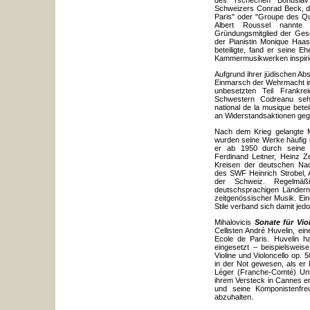
des Tschechen Bohuslav
Schweizers Conrad Beck, d
Paris" oder "Groupe des Qu
Albert Roussel nannte 
Gründungsmitglied der Ges
der Pianistin Monique Haas
beteiligte, fand er seine E
Kammermusikwerken inspirie
Aufgrund ihrer jüdischen A
Einmarsch der Wehrmacht in 
unbesetzten Teil Frank
Schwestern Codreanu sehr
national de la musique bete
an Widerstandsaktionen geg
Nach dem Krieg gelangte Mi
wurden seine Werke häufig 
er ab 1950 durch seine 
Ferdinand Leitner, Heinz 
Kreisen der deutschen Nac
des SWF Heinrich Strobel,
der Schweiz. Regelmäß
deutschsprachigen Länder
zeitgenössischer Musik. Ei
Stile verband sich damit jedo
Mihalovicis
Sonate für Vio
Cellisten André Huvelin, 
Ecole de Paris. Huvelin h
eingesetzt – beispielsweis
Violine und Violoncello op.
in der Not gewesen, als er 
Léger (Franche-Comté) Unt
ihrem Versteck in Cannes erf
und seine Komponistenfre
abzuhalten.