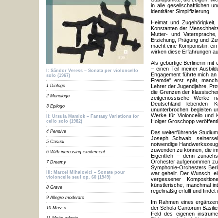
in alle gesellschaftlichen 
identitärer Simplifizierung.
Heimat und Zugehörigkeit, 
Konstanten der Menschheits
Mutter- und Vatersprache,
Erziehung, Prägung und Zu
macht eine Komponistin, ei
wirken diese Erfahrungen a
Als gebürtige Berlinerin mi
– einen Teil meiner Ausbild
I: Sándor Veress – Sonata per violoncello
Engagement führte mich an 
solo (1967)
Fremde" erst spät, manchm
1 Dialogo
Lehrer der Jugendjahre, Pro
die Grenzen der klassische
2 Monologo
zeitgenössische Werke n
Deutschland lebenden 
3 Epilogo
ununterbrochen begleiten un
Werke für Violoncello und 
II: Ursula Mamlok – Fantasy Variations for
Holger Groschopp veröffentl
cello solo (1982)
4 Pensive
Das weiterführende Studium 
Joseph Schwab, seinerse
5 Casual
notwendige Handwerkszeug, s
zuwenden zu können, die im 
6 With increasing excitement
Eigentlich – denn zunächs
Orchester aufgenommen zu w
7 Dreamy
Symphonie-Orchesters Berl
III: Marcel Mihalovici – Sonate pour
war geheilt. Der Wunsch, e
violoncelle seul op. 60 (1949)
vergessener Kompositio
künstlerische, manchmal in
8 Grave
regelmäßig erfüllt und find
9 Allegro moderato
Im Rahmen eines ergänzend
der Schola Cantorum Basilien
10 Mosso
Feld des eigenen instrume