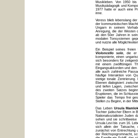
Musikleben. Von 1950 bis 
Musikpädagogik und Kompos
1977 hatte er auch eine Pr
inne.
Veress blieb lebenslang der
der kommunistischen Machtha
Ungarn in seinem Vorhab
Anregung, die der Westen d
ab den 50er Jahren in sein 
modalen Tonsystemen geprä
und nutzte alle Möglichkeiten
Ein Beispiel seines freie
Violoncello solo
, die er
komponierte, einen ungaris
sich besonders für zeitgenö
mit einem zwölftönigen T
Eingangsakkorden und den zw
alle auch zahlreiche Passa
häufige Interaktion von Qu
stetige tonale Zentrierung
Ebenen dialogisiert: zwisc
und tiefen Lagen, zwische
des zweiten Satzes beginn
Eruptionen, die im Schlusste
Spieler das Tempo frei gest
Stellen zu Beginn, in der Mi
Das Leben
Ursula Mamlo
Tochter jüdischer Eltern in 
Nationalsozialisten Juden 
sehen und sie schrittweise
Ursula Levi bis zum 16. Leb
sich allein der Tatsache, 
zunächst von Entrechtung 
der Reichspogromnacht, sch
die Familie ein Schiff, das