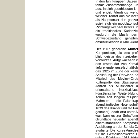
In den fünf knappen Sätzen 
tonale Zusammenhänge. Je
aus. In sich geschlossen ist
und endet. Allerdings wen
welcher Tonart aus sie ihr
als Haupttonart des ganze
spielt sich ein modulatori
Richtungswechsel bereits i
ein traditionelles Kadenz
wodurch die Musik perm
Schwebezustand gehalte
abschließenden c-Moll-Akko
Der 1907 geborene
Ahmet
Komponisten, die eine pro
blieb geistig doch zeitleb
verwurzelt. Aufgewachsen i
den ersten der von Kemal A
tiefgreifende gesellschaftli
das 1925 im Zuge der kemal
Schließung der Derwisch-Ko
Mitglied des Mevlevi-Orde
Kulturpolitik des Staatsg
Jahren als Musiklehrer a
orientalische Kurzhalsl
künstlerischer Weiterbildu
schon seit langem rezipier
Mahmuts II. die Palastkap
abendländische Notenschrift
1839 das Klavier und die Pa
gemacht), doch erst unter A
war, kam es zur Schaffung
Grundlage neuester abendl
einem staatlichen Kompositi
Ausbildung an der Schola Ca
studierte. Die Kurse Amédé
für die Gemeinsamkeiten z
seiner Rückkehr 1931 bilde