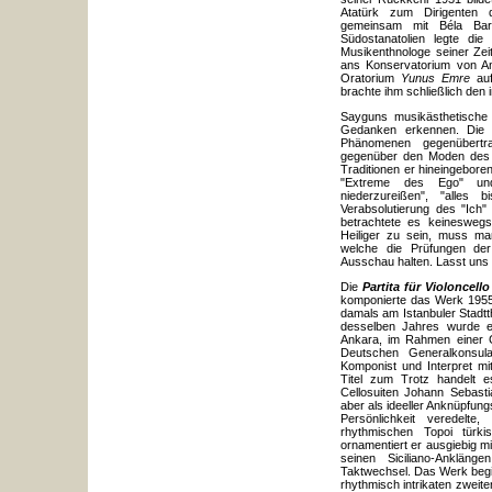
Atatürk zum Dirigenten 
gemeinsam mit Béla Bar
Südostanatolien legte die
Musikenthnologe seiner Zei
ans Konservatorium von An
Oratorium
Yunus Emre
auf
brachte ihm schließlich den 
Sayguns musikästhetische 
Gedanken erkennen. Die u
Phänomenen gegenübertra
gegenüber den Moden des Ta
Traditionen er hineingebore
"Extreme des Ego" und 
niederzureißen", "alles 
Verabsolutierung des "Ich" 
betrachtete es keinesweg
Heiliger zu sein, muss ma
welche die Prüfungen der
Ausschau halten. Lasst uns di
Die
Partita für Violoncell
komponierte das Werk 1955 
damals am Istanbuler Stadtt
desselben Jahres wurde es
Ankara, im Rahmen einer G
Deutschen Generalkonsula
Komponist und Interpret mi
Titel zum Trotz handelt e
Cellosuiten Johann Sebasti
aber als ideeller Anknüpfun
Persönlichkeit veredelt
rhythmischen Topoi türki
ornamentiert er ausgiebig mi
seinen Siciliano-Ankläng
Taktwechsel. Das Werk begin
rhythmisch intrikaten zweit