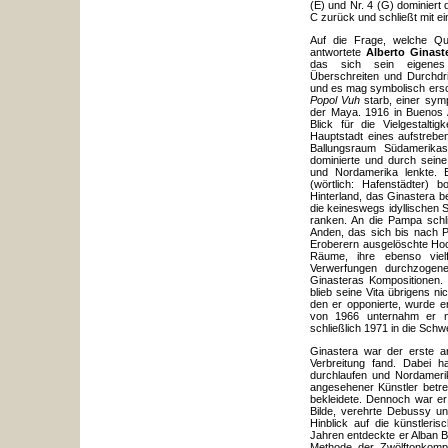
(E) und Nr. 4 (G) dominiert
C zurück und schließt mit e
Auf die Frage, welche Qua
antwortete
Alberto Ginas
das sich sein eigenes 
Überschreiten und Durchdr
und es mag symbolisch ersc
Popol Vuh
starb, einer sym
der Maya. 1916 in Buenos A
Blick für die Vielgestalt
Hauptstadt eines aufstreb
Ballungsraum Südamerikas, 
dominierte und durch seine
und Nordamerika lenkte. 
(wörtlich: Hafenstädter) 
Hinterland, das Ginastera ber
die keineswegs idyllischen
ranken. An die Pampa schl
Anden, das sich bis nach P
Eroberern ausgelöschte Hoc
Räume, ihre ebenso vielf
Verwerfungen durchzogene
Ginasteras Kompositionen.
blieb seine Vita übrigens n
den er opponierte, wurde e
von 1966 unternahm er me
schließlich 1971 in die Schw
Ginastera war der erste ar
Verbreitung fand. Dabei h
durchlaufen und Nordameri
angesehener Künstler betret
bekleidete. Dennoch war er
Bilde, verehrte Debussy un
Hinblick auf die künstleris
Jahren entdeckte er Alban B
Methode der Zwölftonkompo