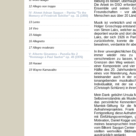
11 Molto adagio
Bildung es bedarf, überhaupt 
Die Arbeit im DSO erforde
12 Allegro non troppo
Ensemble und seinen Gäs
Freundschaften – vor alle
IV: Ahmet Adnan Saygun – Partita "To the
Menschen aus über 20 Lände
Memory of Friedrich Schiller" op. 31 (1955)
13 Lento
Musik ist verletzlich und 
Holger Groschopp entstand 
14 Vivo
von Simon Laks, welcher a
deportiert wurde und dort d
15 Adagio
Laks, der sich 1926 in Par
zurückkehrte, konnte die
16 Allegretto
bewahren, verdankte ihr abe
17 Allegro moderato
In ihrer unvergleichlichen
V: Alberto Ginastera – Puneña No 2
immer wieder neu zu e
"Hommage à Paul Sacher" op. 45 (1976)
verschmelzen zu lassen, 
Grenzen den Weg weisen: 
18 Harawi
einer Komponistin und vie
Hälfte des 20. Jahrhunder
19 Wayno Karnavalito
eines von Wanderung, Aus
beieinander auch in der of
tonangebenden musikalisc
Individualität, mit der si
(Christoph Schlüren) in ihren
Mein Dank gebührt Ursula 
Selbstverständnis als Musike
das persönliche Kennenler
Mamlok-Stiftung für die f
Aufnahmeprojektes. Frank 
Fertigstellung diese Aufnah
mit Einfühlungsvermögen, 
Motivation, Daniel Kogge un
meines beanspruchten Instr
vom Bilkent Saygun Center u
stellten wertvolles Bildm
ausdrücklich gedankt.