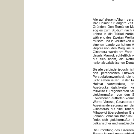
Alle auf diesem Album ver
ihre Heimat für längere Zei
Gründen: Den Rumänen Mar
zog es zum Studium nach P
kehrte in die Türkei zurüc
während des Zweiten Weltkr
musste und in Verstecken ü
eigenen Lande zu hohem An
Repression den Weg ins sch
Ginastera wurde am Ende s
Ursula Mamlok schließlich w
auf sich nahm, die Rett
nationalsozialistischen Deut
Sie alle verbindet jedoch n
den persönlichen Ortswe
Perspektivenwechsel, die 
Licht sehen ließen. In der F
Heimat verwandelte, e
Ausdrucksmöglichkeiten k
teilweise zu regelrechten St
gleichermaßen von den S
Erworbenen auftreten könne
Werke Veress', Ginasteras 
Auseinandersetzung mit der
Ginasteras auf eine Tonspr
Mihalovici überschreiten Gr
Johann Sebastian Bach im H
findet sich gleichermaßen 
balkanischer und anatolisch
Die Errichtung des Eisernen
Europa in zwei geographisch