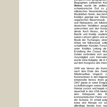
Biographien zahlreicher Kü
Veress
wurde die politi
schweizerische Exil zu
stilistischen Neuorientie
Musikleben hinein, das bere
Kodálys geprägt war. Diese
ungarischen Bauernmusik, 
und Kleinasiens, ein folklor
deutschen Vorbildern ausge
unterschied und den Kompo
diente. Auch Veress, der i
Bartók und Kodály studier
seinen Lehrern gleich und u
Musik der Tschangos, einer
Arbeit mit Volksmusik soll
schaffender Künstler, Fors
unter Kodálys Leitung als
Erstellung des
Corpus Mus
Gebiet verbreitete sich a
Jurymitglied zum Internati
wurde (eine Aufgabe, die er 
auf dem Kongress des Intern
1945 war Veress der Kommu
nach dem Ende des Zweiten
Wiederaufbau Ungarns z
Kommunisten in den folgend
entwickelte Veress ihnen 
1947 plante er seine Emigr
zu Aufführungen seines Ball
Heimat zurück und begab si
dauerhaft in den USA niede
dem Höhepunkt des McC
kommunistischen Partei ver
der Schweiz. Er erhielt au
keine drei Monate vor se
allerdings bereits kurz n