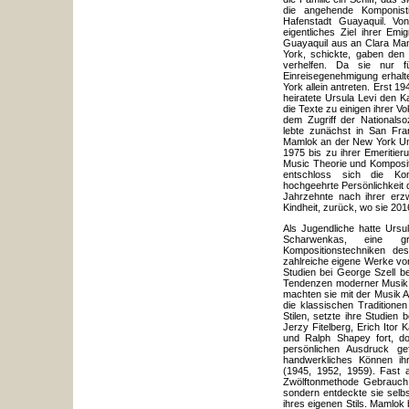
die angehende Komponisti
Hafenstadt Guayaquil. Von
eigentliches Ziel ihrer Emi
Guayaquil aus an Clara Man
York, schickte, gaben den
verhelfen. Da sie nur fü
Einreisegenehmigung erhalt
York allein antreten. Erst 1
heiratete Ursula Levi den K
die Texte zu einigen ihrer V
dem Zugriff der Nationals
lebte zunächst in San Fr
Mamlok an der New York Univ
1975 bis zu ihrer Emeritie
Music Theorie und Komposit
entschloss sich die Kom
hochgeehrte Persönlichkeit d
Jahrzehnte nach ihrer erzw
Kindheit, zurück, wo sie 201
Als Jugendliche hatte Ursu
Scharwenkas, eine gru
Kompositionstechniken de
zahlreiche eigene Werke vo
Studien bei George Szell b
Tendenzen moderner Musik 
machten sie mit der Musik 
die klassischen Traditionen
Stilen, setzte ihre Studien
Jerzy Fitelberg, Erich Itor 
und Ralph Shapey fort, d
persönlichen Ausdruck g
handwerkliches Können ihr
(1945, 1952, 1959). Fast 
Zwölftonmethode Gebrauch.
sondern entdeckte sie selbs
ihres eigenen Stils. Mamlok 