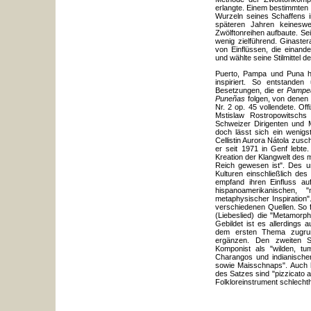
erlangte. Einem bestimmten I
Wurzeln seines Schaffens i
späteren Jahren keineswe
Zwölftonreihen aufbaute. Se
wenig zielführend. Ginaster
von Einflüssen, die einand
und wählte seine Stilmittel
Puerto, Pampa und Puna h
inspiriert. So entstanden
Besetzungen, die er
Pampe
Puneñas
folgen, von denen 
Nr. 2 op. 45 vollendete. Of
Mstislaw Rostropowitsch
Schweizer Dirigenten und 
doch lässt sich ein wenigs
Cellistin Aurora Nátola zus
er seit 1971 in Genf lebte
Kreation der Klangwelt des
Reich gewesen ist". Des un
Kulturen einschließlich des
empfand ihren Einfluss a
hispanoamerikanischen, "
metaphysischer Inspiration"
verschiedenen Quellen. So f
(Liebeslied) die "Metamor
Gebildet ist es allerding
dem ersten Thema zugrund
ergänzen. Den zweiten Sa
Komponist als "wilden, tu
Charangos und indianisch
sowie Maisschnaps". Auch h
des Satzes sind "pizzicato a
Folkloreinstrument schlechth