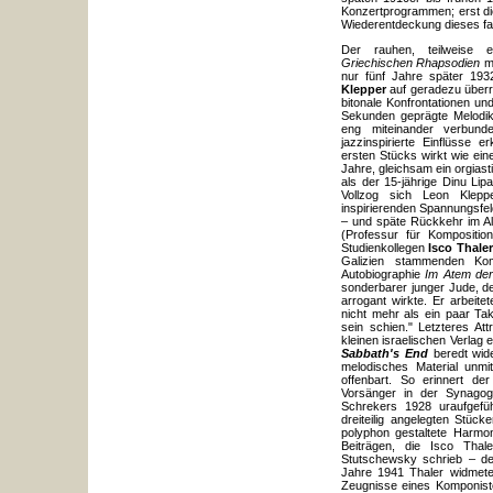
Konzertprogrammen; erst die
Wiederentdeckung dieses fa
Der rauhen, teilweise ek
Griechischen Rhapsodien
mi
nur fünf Jahre später 19
Klepper
auf geradezu über
bitonale Konfrontationen u
Sekunden geprägte Melodik
eng miteinander verbunde
jazzinspirierte Einflüsse
ersten Stücks wirkt wie ei
Jahre, gleichsam ein orgia
als der 15-jährige Dinu Lipa
Vollzog sich Leon Kleppe
inspirierenden Spannungsfe
– und späte Rückkehr im Al
(Professur für Kompositio
Studienkollegen
Isco Thaler
Galizien stammenden Kom
Autobiographie
Im Atem der
sonderbarer junger Jude, d
arrogant wirkte. Er arbei
nicht mehr als ein paar Tak
sein schien." Letzteres At
kleinen israelischen Verlag
Sabbath's End
beredt wide
melodisches Material unmi
offenbart. So erinnert d
Vorsänger in der Synagog
Schrekers 1928 uraufgef
dreiteilig angelegten Stück
polyphon gestaltete Harmo
Beiträgen, die Isco Thal
Stutschewsky schrieb – d
Jahre 1941 Thaler widmete 
Zeugnisse eines Komponist