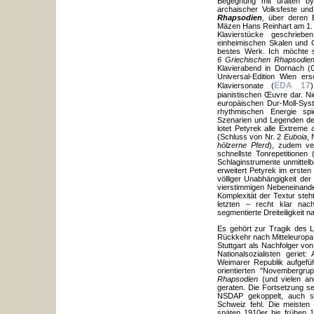
Begegnung mit uralten by
archaischer Volksfeste und
Rhapsodien
,
über deren E
Mäzen Hans Reinhart am 1. J
Klavierstücke geschrieb
einheimischen Skalen und G
bestes Werk. Ich möchte si
6 Griechischen Rhapsodien
Klavierabend in Dornach (
Universal-Edition Wien e
EDA 17
Klaviersonate (
pianistischen Œuvre dar. Nic
europäischen Dur-Moll-Sys
rhythmischen Energie spi
Szenarien und Legenden des
lotet Petyrek alle Extreme 
(Schluss von Nr. 2
Euboia
, 
hölzerne Pferd
), zudem ve
schnellste Tonrepetitionen 
Schlaginstrumente unmittel
erweitert Petyrek im ersten
völliger Unabhängigkeit de
vierstimmigen Nebeneinander
Komplexität der Textur steh
letzten – recht klar nach
segmentierte Dreiteiligkeit
Es gehört zur Tragik des 
Rückkehr nach Mitteleuropa 
Stuttgart als Nachfolger von 
Nationalsozialisten geriet
Weimarer Republik aufgeführ
orientierten "Novemberg
Rhapsodien
(und vielen a
geraten. Die Fortsetzung sei
NSDAP gekoppelt, auch sc
Schweiz fehl. Die meisten
späten 1910er bis frühen