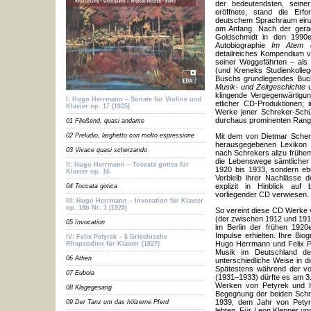
der bedeutendsten, seine
eröffnete, stand die Erfor
deutschem Sprachraum einzi
am Anfang. Nach der gera
Goldschmidt in den 1990
Autobiographie
Im Atem d
detailreiches Kompendium v
seiner Weggefährten – als 
(und Kreneks Studienkolleg
Buschs grundlegendes Bu
Musik- und Zeitgeschichte
u
klingende Vergegenwärtigun
I: Hugo Herrmann – Sonate für Violine und
etlicher CD-Produktionen; 
Klavier op. 17 (1925)
Werke jener Schreker-Schü
durchaus prominenten Rang
01 Fließend, quasi andante
02 Preludio, larghetto con molto espressione
Mit dem von Dietmar Sche
herausgegebenen Lexikon
03 Vivace quasi scherzando
nach Schrekers allzu frühem
die Lebenswege sämtlicher 
II: Hugo Herrmann – Toccata gotica für
1920 bis 1933, sondern eb
Klavier op. 16
Verbleib ihrer Nachlässe d
explizit in Hinblick auf
04 Toccata gotica
vorliegender CD verwiesen.
III: Hugo Herrmann – Invocation für Klavier
op. 18b Nr. 1 (1925)
So vereint diese CD Werke 
(der zwischen 1912 und 1919 
05 Invocation
im Berlin der frühen 1920
Impulse erhielten. Ihre Bio
IV: Felix Petyrek – 6 Griechische
Hugo Herrmann und Felix Pe
Rhapsodien für Klavier (1927)
Musik im Deutschland de
06 Athen
unterschiedliche Weise in di
Spätestens während der vo
07 Euboia
(1931–1933) dürfte es am 3.
Werken von Petyrek und 
08 Klagegesang
Begegnung der beiden Schr
1939, dem Jahr von Petyrek
09 Der Tanz um das hölzerne Pferd
lebten. Für Leon Klepper un