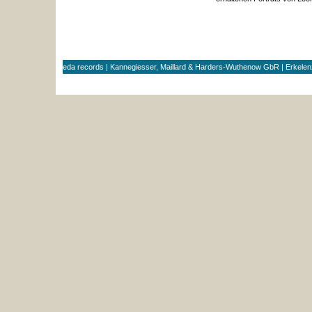
eda records | Kannegiesser, Maillard & Harders-Wuthenow GbR | Erkele