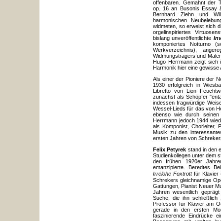
offenbaren. Gemahnt der T
op. 16 an Busonis Essay
Bernhard Ziehn und Wilh
harmonischen Neubelebung 
widmeten, so erweist sich d
orgelinspiriertes Virtuose
bislang unveröffentlichte
In
komponiertes Notturno 
Werkverzeichnis), ange
Widmungsträgers und Malerf
Hugo Herrmann zeigt sich i
Harmonik hier eine gewisse A
Als einer der Pioniere der
1930 erfolgreich in Wies
Libretto von Lion Feuchtw
zunächst als Schöpfer "enta
indessen fragwürdige Weise
Wessel-Lieds für das von H
ebenso wie durch seinen 
Herrmann jedoch 1944 wiede
als Komponist, Chorleiter, 
Musik zu den interessantes
ersten Jahren von Schrekers 
Felix Petyrek
stand in den e
Studienkollegen unter dem st
den frühen 1920er Jahren
emanzipierte. Beredtes Be
Irrelohe Foxtrott
für Klavier 
Schrekers gleichnamige Oper
Gattungen, Pianist Neuer Mu
Jahren wesentlich gepräg
Suche, die ihn schließlich
Professor für Klavier am O
gerade in den ersten Mo
faszinierende Eindrücke e