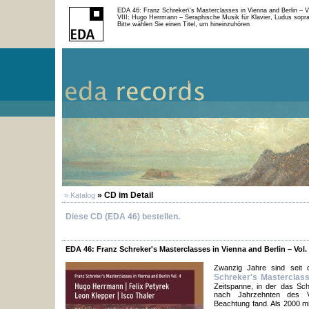
EDA 46: Franz Schreker\'s Masterclasses in Vienna and Berlin – V
VIII: Hugo Herrmann – Seraphische Musik für Klavier, Ludus sopra
Bitte wählen Sie einen Titel, um hineinzuhören
» CD im Detail
» Katalog
Diese CD (EDA 46) bestellen.
EDA 46: Franz Schreker's Masterclasses in Vienna and Berlin – Vol.
Zwanzig Jahre sind seit
Schreker's Masterclass
Zeitspanne, in der das Sch
nach Jahrzehnten des Ve
Beachtung fand. Als 2000 mi