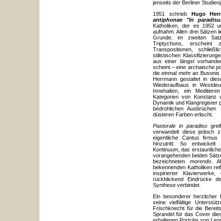
jenseits der Berliner Studien
1951 schrieb
Hugo Her
antiphonae "In paradis
Katholiken, der es 1952 
aufnahm. Allen drei Sätzen 
Grunde, im zweiten Sa
Triptychons, erscheint
Transpositionen, schließl
stilistischen Klassifizierun
aus einer längst vorhand
scheint – eine archaische 
die einmal mehr an Busoni
Herrmann gestaltet in die
Wiederaufbaus in Westdeu
Innehalten, ein Meditiere
Kategorien von Konstanz 
Dynamik und Klangregister p
bedrohlichen Ausbrüchen
düsteren Farben erlischt.
Pastorale in paradiso
grei
verwandelt diese jedoch zu
eigentliche Cantus firmus 
hinzutritt: So entwickel
Kontinuum, das erstaunliche
vorangehenden beiden Sätze
bezeichneten
morendo
. A
bekennenden Katholiken reih
inspirierter Klavierwerk
rückblickend Eindrücke d
Synthese verbindet.
Ein besonderer herzlicher 
seine vielfältige Unterst
Frischknecht für die Berei
Sprandel für das Cover die
erhaltenen Porträts von Leo