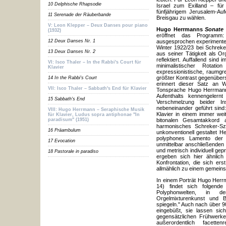
10 Delphische Rhapsodie
Israel zum Exilland – fü
fünfjährigem Jerusalem-Auf
11 Serenade der Räuberbande
Breisgau zu wählen.
V: Leon Klepper – Deux Danses pour piano
Hugo Herrmanns
Sonate 
(1932)
eröffnet das Programm: 
12 Deux Danses Nr. 1
ausgesprochen experimentel
Winter 1922/23 bei Schreke
13 Deux Danses Nr. 2
aus seiner Tätigkeit als Org
reflektiert. Auffallend sin
VI: Isco Thaler – In the Rabbi's Court für
minimalistischer Rotati
Klavier
expressionistische, raumgre
größter Kontrast gegenüberst
14 In the Rabbi's Court
erinnert dieser Satz an 
VII: Isco Thaler – Sabbath's End für Klavier
Tonsprache Hugo Herrmann
Aufenthalts kennengelernt
15 Sabbath's End
Verschmelzung beider Ins
nebeneinander geführt sind:
VIII: Hugo Herrmann – Seraphische Musik
Klavier in einem immer wei
für Klavier, Ludus sopra antiphonae "In
paradisum" (1951)
bitonalen Gesamtakkord
harmonisches Schreker-Sz
16 Präambulum
unkonventionell gestaltet 
polyphones Lamento der V
17 Evocation
unmittelbar anschließenden
und metrisch individuell gepr
18 Pastorale in paradiso
ergeben sich hier ähnlic
Konfrontation, die sich e
allmählich zu einem gemeins
In einem Porträt Hugo Herr
14) findet sich folgende
Polyphonwelten, in de
Orgelmixturenkunst und B
spiegeln." Auch nach über 9
eingebüßt, sie lassen sich
gegensätzlichen Frühwerk
außerordentlich facette