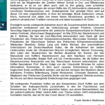
nicht nur als Wegbereiter der Zweiten Wiener Schule in Ost- und Mitteleuropa
bedeutend, er ist es vor allem auch, weil es ihm gelang, zwei scheinbar
antagonistische Strömungen der ersten Hälfte des 20.Jahrhunderts miteinander zu
versöhnen: Neoklassizismus und Dodekaphonie. Der geneigte Hörer wird auf
dieser CD eine ungewöhnliche, in ihrer Art einmalige Musik entdecken; virtuos,
frisch, humorvoll und dabei von einem feinen Mystizismus grundiert, in der
polnisch-ukrainischen Tradition verwurzelt und dabei europäisch im Geist.
Ermöglicht wurde vorliegende Aufnahme durch die Zusammenarbeit deutscher und
polnischer Institutionen und die Unterstützung privater Förderer. Unserem
Vorschlag folgend programmierte der polnische Komponistenverband im Rahmen
seines Festivals „Warschauer Begegnungen“ im Mai 2016 das Klavierkonzert und
die 2. Sinfonie, die hier als Live-Mitschnitt dokumentiert sind. Dank gilt: dem
Präsidenten des Polnischen Komponistenverbandes Mieczysław Kominek; dem
Präsidenten der Warschauer Sektion des Polnischen Komponistenverbandes
Władysław Słowiński; Stefan Lang und Volker Michael, den unermüdlichen
op.13
Unterstützern bei Deutschlandfunk Kultur, die die Aufnahmen der beiden
Liederzyklen sowie der
Ukrainischen
Skizzen ermöglichten; Werner Grünzweig,
dem Leiter des Musikarchivs der Berliner Akademie der Künste, der das
Manuskript von Kofflers Klavierkonzert aus dem Nachlass von Hermann
Scherchen bereitstellte; Brigitte Raff und Utz Foerderreuther, die die Edition des
Klavierkonzertes finanzierten und das Warschauer Konzert unterstützten; dem
Koffler-Spezialisten Prof. Maciej Gołąb von der Universität Wroclaw für seinen
informativen Kommentar, in dem auch neueste Erkenntnisse zu Kofflers
tragischem Ende veröffentlicht werden; und last but not least den Musikern dieser
Aufnahme, Fredrika Brillembourg, Daniel Wnukowski, Christoph Slowinski, den
Mitgliedern des Polnischen Quartetts Berlin und der engagierten Sinfonia Iuventus,
die mit uns auf diese bewegende Entdeckungsreise gegangen sind.
ian
Mit vorliegender Produktion hoffen wir den Komponisten Józef Koffler aus dem
Schatten der Kulturgeschichte zurückholen, in den ihn Faschismus und
Kommunismus für über 70 Jahre gestoßen haben, aus jenem Niemandsland, das
der polnisch-jüdische Maler Jankel Adler zum Thema seines 1943 entstandenen
Gemäldes machte, das wir für das Cover dieser CD auswählten.
Frank Harders-Wuthenow