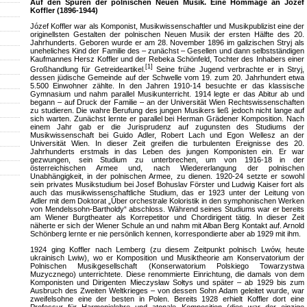
Auf den Spuren der polnischen Neuen Musik. Eine Hommage an Józef
Koffler (1896-1944)
Józef Koffler war als Komponist, Musikwissenschaftler und Musikpublizist eine der
originellsten Gestalten der polnischen Neuen Musik der ersten Hälfte des 20.
Jahrhunderts. Geboren wurde er am 28. November 1896 im galizischen Stryj als
uneheliches Kind der Familie des – zunächst – Gesellen und dann selbstständigen
Kaufmannes Hersz Koffler und der Rebeka Schönfeld, Tochter des Inhabers einer
[1]
Großhandlung für Getreideartikel.
Seine frühe Jugend verbrachte er in Stryj,
dessen jüdische Gemeinde auf der Schwelle vom 19. zum 20. Jahrhundert etwa
5.500 Einwohner zählte. In den Jahren 1910-14 besuchte er das klassische
Gymnasium und nahm parallel Musikunterricht. 1914 legte er das Abitur ab und
begann – auf Druck der Familie – an der Universität Wien Rechtswissenschaften
zu studieren. Die wahre Berufung des jungen Musikers ließ jedoch nicht lange auf
sich warten. Zunächst lernte er parallel bei Herman Grädener Komposition. Nach
einem Jahr gab er die Jurisprudenz auf zugunsten des Studiums der
Musikwissenschaft bei Guido Adler, Robert Lach und Egon Wellesz an der
Universität Wien. In dieser Zeit greifen die turbulenten Ereignisse des 20.
Jahrhunderts erstmals in das Leben des jungen Komponisten ein. Er war
gezwungen, sein Studium zu unterbrechen, um von 1916-18 in der
österreichischen Armee und, nach Wiedererlangung der polnischen
Unabhängigkeit, in der polnischen Armee, zu dienen. 1920-24 setzte er sowohl
sein privates Musikstudium bei Josef Bohuslav Förster und Ludwig Kaiser fort als
auch das musikwissenschaftliche Studium, das er 1923 unter der Leitung von
Adler mit dem Doktorat „Űber orchestrale Koloristik in den symphonischen Werken
von Mendelssohn-Bartholdy“ abschloss. Während seines Studiums war er bereits
am Wiener Burgtheater als Korrepetitor und Chordirigent tätig. In dieser Zeit
näherte er sich der Wiener Schule an und nahm mit Alban Berg Kontakt auf. Arnold
Schönberg lernte er nie persönlich kennen, korrespondierte aber ab 1929 mit ihm.
1924 ging Koffler nach Lemberg (zu diesem Zeitpunkt polnisch Lwów, heute
ukrainisch Lwiw), wo er Komposition und Musiktheorie am Konservatorium der
Polnischen Musikgesellschaft (Konserwatorium Polskiego Towarzystwa
Muzycznego) unterrichtete. Diese renommierte Einrichtung, die damals von dem
Komponisten und Dirigenten Mieczysław Sołtys und später – ab 1929 bis zum
Ausbruch des Zweiten Weltkrieges – von dessen Sohn Adam geleitet wurde, war
zweifelsohne eine der besten in Polen. Bereits 1928 erhielt Koffler dort eine
Professur für Harmonielehre und atonale Komposition (dies war der einzige