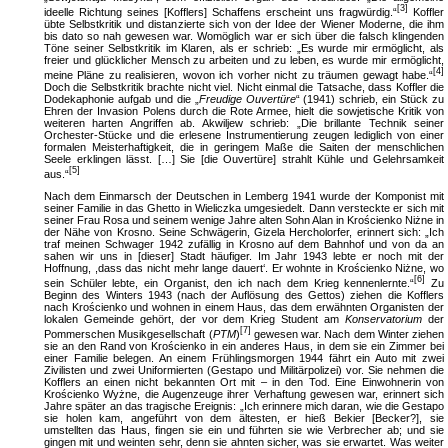
[3]
ideelle Richtung seines [Kofflers] Schaffens erscheint uns fragwürdig.“
Koffler
übte Selbstkritik und distanzierte sich von der Idee der Wiener Moderne, die ihm
bis dato so nah gewesen war. Womöglich war er sich über die falsch klingenden
Töne seiner Selbstkritik im Klaren, als er schrieb: „Es wurde mir ermöglicht, als
freier und glücklicher Mensch zu arbeiten und zu leben, es wurde mir ermöglicht,
[4]
meine Pläne zu realisieren, wovon ich vorher nicht zu träumen gewagt habe.“
Doch die Selbstkritik brachte nicht viel. Nicht einmal die Tatsache, dass Koffler die
Dodekaphonie aufgab und die „
Freudige Ouvertüre
“ (1941) schrieb, ein Stück zu
Ehren der Invasion Polens durch die Rote Armee, hielt die sowjetische Kritik von
weiteren harten Angriffen ab. Akwiljew schrieb: „Die brillante Technik seiner
Orchester-Stücke und die erlesene Instrumentierung zeugen lediglich von einer
formalen Meisterhaftigkeit, die in geringem Maße die Saiten der menschlichen
Seele erklingen lässt. […] Sie [die Ouvertüre] strahlt Kühle und Gelehrsamkeit
[5]
aus.“
Nach dem Einmarsch der Deutschen in Lemberg 1941 wurde der Komponist mit
seiner Familie in das Ghetto in Wieliczka umgesiedelt. Dann versteckte er sich mit
seiner Frau Rosa und seinem wenige Jahre alten Sohn Alan in Krościenko Niżne in
der Nähe von Krosno. Seine Schwägerin, Gizela Hercholorfer, erinnert sich: „Ich
traf meinen Schwager 1942 zufällig in Krosno auf dem Bahnhof und von da an
sahen wir uns in [dieser] Stadt häufiger. Im Jahr 1943 lebte er noch mit der
Hoffnung, ,dass das nicht mehr lange dauert‘. Er wohnte in Krościenko Niżne, wo
[6]
sein Schüler lebte, ein Organist, den ich nach dem Krieg kennenlernte.“
Zu
Beginn des Winters 1943 (nach der Auflösung des Gettos) ziehen die Kofflers
nach Krościenko und wohnen in einem Haus, das dem erwähnten Organisten der
lokalen Gemeinde gehört, der vor dem Krieg Student am
Konservatorium
der
[7]
Pommerschen Musikgesellschaft (
PTM
)
gewesen war. Nach dem Winter ziehen
sie an den Rand von Krościenko in ein anderes Haus, in dem sie ein Zimmer bei
einer Familie belegen. An einem Frühlingsmorgen 1944 fährt ein Auto mit zwei
Zivilisten und zwei Uniformierten (Gestapo und Militärpolizei) vor. Sie nehmen die
Kofflers an einen nicht bekannten Ort mit – in den Tod. Eine Einwohnerin von
Krościenko Wyżne, die Augenzeuge ihrer Verhaftung gewesen war, erinnert sich
Jahre später an das tragische Ereignis: „Ich erinnere mich daran, wie die Gestapo
sie holen kam, angeführt von dem ältesten, er hieß Bekier [Becker?], sie
umstellten das Haus, fingen sie ein und führten sie wie Verbrecher ab; und sie
gingen mit und weinten sehr, denn sie ahnten sicher, was sie erwartet. Was weiter