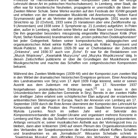
Lehrstuhl dieser Art im polnischen Hochschulwesen). In Lemberg, einer Stadt, die
offen war für künstlerische Neuheiten, propagierte er unermüdlich die Ideen der
Zweiten Wiener Schule. Seine Werke wurden auf den Festivals der IGNM gespielt
und erhielten von der internationalen Musikkritik viel Anerkennung. Neben Karol
Szymanowski galt er als Vertreter der polnischen Avantgarde. 1931 wurde sein
Streichtrio
op. 10 (Oxford), 1933 seine
15 Variationen über eine Zwölfton
r
eihe
op.
9 (Amsterdam) und 1938 seine
3. Symphonie
op. 21 (London) aufgeführt. In Polen
aber, außer in Lemberg, stießen seine Werke auf eine Mauer von Unverständnis.
Die ihm gegenüber besonders missgünstig eingestellte Warschauer Kritik (Piotr
Rytel, Stefan Kisielewski) brandmarkten den „ersten polnischen Dodekaphonisten“
bei jeder Gelegenheit. Neben seiner kompositorischen, pädagogischen und
organisatorischen Arbeit wirkte Koffler in Lemberg als Kritiker, Rezensent und
Musik-Publizist. In den Jahren 1926-39 war er Chefredakteur der Zeitschrift
„Orkiestra“, und 1936-37 auch von „Echo“. Er war für die Redaktionen von
„Muzyk Wojskowy“, „Kwartalnik Muzyczny“ und „Muzyka Współczesna“ tätig. In
diesen Zeitschriften publizierte er über die Grundlagen der Musiktheorie und
Musikgeschichte und machte das Schaffen von zeitgenössischen Komponisten
bekannt.
Während des Zweiten Weltkrieges (1939-44) wird der Komponist zum zweiten Mal
in den Wirbel der dramatischen historischen Ereignisse gerissen. Einer Anordnung
des Landratsamtes von Stryj vom 17. April 1939 Folge leistend, weist er seinen
Austritt aus dem Judentum mit einer bereits am 17. November 1937
[2]
festgehaltenen protokollarischen Erklärung nach,
so zu lesen in den
Urkundenbüchern der jüdischen Gemeinde in Stryj. Bereits in der zweiten Hälfte
der dreißiger Jahre erlahmt sein schöpferischer Elan aufgrund der erstarkenden
antisemitischen Stimmungen in Europa. Nach der Annexion von Lemberg am 17.
September 1939 durch die Rote Armee übernimmt der Komponist den Lehrstuhl für
Komposition und die Position des Prorektors am Staatlichen Konservatorium
Mykola Lysenko. Noch im selben Jahr wird er Sekretär des
Komponistenverbandes der Sowjet-Ukraine
und organisiert mehrere Konzerte in
Lemberg und Kiev, die das Schaffen von Komponisten aus Lemberg präsentierten.
Anfangs versucht er, seiner musikalischen Ästhetik aus der Vorkriegszeit treu zu
bleiben, dann aber kritisierten 1940 auf einem Plenum des Organisationskomitees
des Verbandes der Sowjetkomponisten die Funktionäre offiziell Kofflers Schaffen
und brandmarkten es als „formalistisch“. Wissarion Schebalin schrieb in
„
Sowjetskaja
Musyka“, dem offiziellen Organ des Verbandes: „Die allgemeine