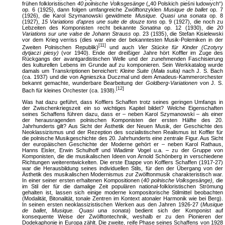
frühen folkloristischen
40 polnische Volksgesänge
(„40 Polskich pieśni ludowych“)
op. 6 (1925), dann folgen umfangreiche Zwölftonzyklen
Musique de ballet
op. 7
(1926), die Karol Szymanowski gewidmete
Musique. Quasi una sonata
op. 8
(1927),
15 Variations d’apres une suite de douze tons
op. 9 (1927), die noch zu
Lebzeiten des Komponisten recht bekannte
Sonatina
op. 12 (1930), die
20
Variations sur une valse de Johann Strauss
op. 23 (1935), die Stefan Kisielewski
vor dem Krieg verriss (dies war eine der bekanntesten Musik-Polemiken in der
[11]
Zweiten Polnischen Republik)
und auch
Vier Stücke für Kinder (Czotyry
dytjaczi piesy)
(vor 1940). Ende der dreißiger Jahre hört Koffler im Zuge des
Rückgangs der avantgardistischen Welle und der zunehmenden Faschisierung
des kulturellen Lebens im Grunde auf zu komponieren. Sein Werkkatalog wurde
damals um Transkriptionen bereichert:
Kleine Suite
(
Mała suita)
nach J. S. Bach
(ca. 1937) und die von Agnieszka Duczmal und dem Amadeus-Kammerorchester
bekannt gemachte, wunderbare Bearbeitung der
Goldberg-Variationen
von J. S.
[12]
Bach für kleines Orchester (ca. 1938).
Was hat dazu geführt, dass Kofflers Schaffen trotz seines geringen Umfangs in
der Zwischenkriegszeit ein so wichtiges Kapitel bildet? Welche Eigenschaften
seines Schaffens führen dazu, dass er – neben Karol Szymanowski – als einer
der herausragenden polnischen Komponisten der ersten Hälfte des 20.
Jahrhunderts gilt? Aus Sicht der Ästhetik der Neuen Musik, der Geschichte des
Neoklassizismus und der Rezeption des sozialistischen Realismus ist Koffler für
die polnische Musikgeschichte des 20. Jahrhunderts eine zentrale Figur. Aus Sicht
der europäischen Geschichte der Moderne gehört er – neben Karol Rathaus,
Hanns Eisler, Erwin Schulhoff und Wladimir Vogel u.a. – zu der Gruppe von
Komponisten, die die musikalischen Ideen von Arnold Schönberg in verschiedene
Richtungen weiterentwickelten. Die erste Etappe von Kofflers Schaffen (1917-27)
war die Herausbildung seines individuellen Stils, für den der Übergang von der
Ästhetik des musikalischen Modernismus zur Zwölftonmusik charakteristisch war.
In einer seiner ersten erhaltenen Kompositionen (
40 polnische Volksgesänge),
die
im Stil der für die damalige Zeit populären national-folkloristischen Strömung
gehalten ist, lassen sich einige moderne kompositorische Stilmittel beobachten
(Modalität, Bitonalität, tonale Zentren im Kontext atonaler Harmonik wie bei Berg).
In seinen ersten neoklassizistischen Werken aus den Jahren 1926-27 (
Musique
de ballet
,
Musique. Quasi una sonata
) bedient sich der Komponist auf
konsequente Weise der Zwölftontechnik, weshalb er zu den Pionieren der
Dodekaphonie in Europa zählt. Die zweite, reife Phase seines Schaffens von 1928