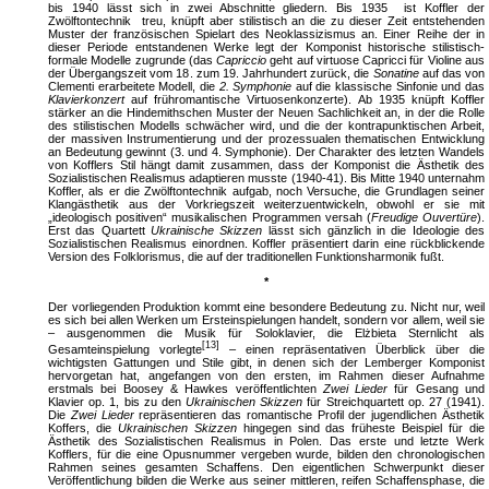
bis 1940 lässt sich in zwei Abschnitte gliedern. Bis 1935 ist Koffler der
Zwölftontechnik treu, knüpft aber stilistisch an die zu dieser Zeit entstehenden
Muster der französischen Spielart des Neoklassizismus an. Einer Reihe der in
dieser Periode entstandenen Werke legt der Komponist historische stilistisch-
formale Modelle zugrunde (das
Capriccio
geht auf virtuose Capricci für Violine aus
der Übergangszeit vom 18. zum 19. Jahrhundert zurück, die
Sonatine
auf das von
Clementi erarbeitete Modell, die
2. Symphonie
auf die klassische Sinfonie und das
Klavierkonzert
auf frühromantische Virtuosenkonzerte). Ab 1935 knüpft Koffler
stärker an die Hindemithschen Muster der Neuen Sachlichkeit an, in der die Rolle
des stilistischen Modells schwächer wird, und die der kontrapunktischen Arbeit,
der massiven Instrumentierung und der prozessualen thematischen Entwicklung
an Bedeutung gewinnt (3. und 4. Symphonie). Der Charakter des letzten Wandels
von Kofflers Stil hängt damit zusammen, dass der Komponist die Ästhetik des
Sozialistischen Realismus adaptieren musste (1940-41). Bis Mitte 1940 unternahm
Koffler, als er die Zwölftontechnik aufgab, noch Versuche, die Grundlagen seiner
Klangästhetik aus der Vorkriegszeit weiterzuentwickeln, obwohl er sie mit
„ideologisch positiven“ musikalischen Programmen versah (
Freudige Ouvertüre
).
Erst das Quartett
Ukrainische Skizzen
lässt sich gänzlich in die Ideologie des
Sozialistischen Realismus einordnen. Koffler präsentiert darin eine rückblickende
Version des Folklorismus, die auf der traditionellen Funktionsharmonik fußt.
*
Der vorliegenden Produktion kommt eine besondere Bedeutung zu. Nicht nur, weil
es sich bei allen Werken um Ersteinspielungen handelt, sondern vor allem, weil sie
– ausgenommen die Musik für Soloklavier, die Elżbieta Sternlicht als
[13]
Gesamteinspielung vorlegte
– einen repräsentativen Überblick über die
wichtigsten Gattungen und Stile gibt, in denen sich der Lemberger Komponist
hervorgetan hat, angefangen von den ersten, im Rahmen dieser Aufnahme
erstmals bei Boosey & Hawkes veröffentlichten
Zwei Lieder
für Gesang und
Klavier op. 1, bis zu den
Ukrainischen Skizzen
für Streichquartett op. 27 (1941).
Die
Zwei Lieder
repräsentieren das romantische Profil der jugendlichen Ästhetik
Koffers, die
Ukrainischen Skizzen
hingegen sind das früheste Beispiel für die
Ästhetik des Sozialistischen Realismus in Polen. Das erste und letzte Werk
Kofflers, für die eine Opusnummer vergeben wurde, bilden den chronologischen
Rahmen seines gesamten Schaffens. Den eigentlichen Schwerpunkt dieser
Veröffentlichung bilden die Werke aus seiner mittleren, reifen Schaffensphase, die