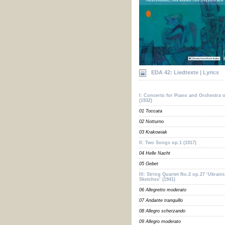
EDA 42: Liedtexte | Lyrics
I: Concerto for Piano and Orchestra 
(1932)
01 Toccata
02 Notturno
03 Krakowiak
II: Two Songs op.1 (1917)
04 Helle Nacht
05 Gebet
III: String Quartet No.2 op.27 ‘Ukrain
Sketches’ (1941)
06 Allegretto moderato
07 Andante tranquillo
08 Allegro scherzando
09 Allegro moderato