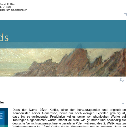
ózef Koffler
17 (1933)
Titel, um hineinzuhören
Im
ler
Dass der Name Józef Koffler, einer der herausragenden und originellsten
Komponisten seiner Generation, heute nur noch wenigen Experten geläufig ist,
dass bis zu vorliegender Produktion keines seiner symphonischen Werke auf
Tonträger aufgenommen wurde, macht deutlich, wie gründlich und nachhaltig die
deutsche Vernichtungsmaschinerie gerade in Polen während des 2. Weltkriegs zu
Werke gegangen ist. Józef Koffler, der in Wien studierte und in Lemberg wirkte, ist