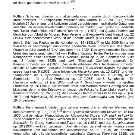
[8]
mit ihnen geschehen ist, weiß ich nicht.“
*
Kofflers Schaffen, ohnehin nicht allzu umfangreich, wurde durch Kriegsverluste
stark dezimiert. Er komponierte zwischen den Jahren 1917 und 1941, sprich
lediglich 24 Jahre lang, und kultivierte dabei verschiedene musikalische Gattungen
und Stile. Zu seinem Vokalschaffen gehören die Zyklen
Zwei Lieder
auf Gedichte
von Rainer Maria Rilke und Richard Dehmel, op. 1 (1917) und
Quatre Poèmes
auf
Gedichte von Alfred de Musset, Paul Verlaine und Antoine-Vincent Arnault op. 22
(1935). Sein bekanntestes Werk ist die Kantate
Miłość (Die Liebe)
auf Texte aus
[9]
dem 1. Brief des Paulus an die Korinther op. 14 (1931).
Im Mai 2009 führte die
Warschauer Kammeroper das einzige szenische Werk Kofflers auf: das Ballett-
Oratorium
Alles durch M.O.W.
aus dem Jahr 1932. Das symphonische Schaffen
bildet den umfangreichsten Teil von Kofflers Katalog. Frühe Werke wurden vom
Komponisten selbst zerstört: die Ouvertüre
Hanifa
op. 2, die
Orientalische Suite
op. 3 (beide vor 1925) und
Idyll
[
Sielanka
]
Capriccio pastorale
für
Kammerorchester op. 4 (1925). Das erste erhaltene Werk für Kammerorchester
sind die
15 Variationen über eine Zwölftonreihe
(
15 variations d'après une suite de
douze tons
) op. 9 (1931), dann folgen das
Klavierkonzert
op. 13 (1932) und vier
Symphonien: die 1. Symphonie – für Kammerorchester op. 11 (1930), die 2.
Symphonie – für großes Orchester op. 17 (1933), die 3. Symphonie – für
Blasinstrumente op. 21 (ca. 1935) und die 4. Symphonie – wieder für großes
Orchester op. 26 (1940). Die Verluste unter den Werken dieser Gattung sind am
bittersten, denn in den Kriegswirren gingen die
Polnische Suite (Suita polska)
für
Kammerorchester op. 24 (1936), die
Freudige Ouvertüre
für Orchester op. 25 (ca.
1940) und
Händeliana
,
30 Variationen über eine Passacaglia von
Händel
(vor
1940) verloren.
Kofflers Kammermusik besteht aus gerade einmal drei erhaltenen Werken: aus
[10]
dem
Streichtrio
op. 10 (1928),
dem
Capriccio
für Violine und Klavier op. 18 (ca.
1936) und der letzten Komposition, den
Ukrainische Skizzen (Ukrainśki eskizy)
für
Streichquartett op. 27 (1941). Während des Krieges sind das
Divertimento (Kleine
Serenade)
für Oboe, Klarinette und Fagott op. 16 (1931) und das
Streichquartett
op. 20 (1934) verloren gegangen. Über den Krieg gerettet werden konnte seine
Klaviermusik (mit Ausnahme der
Klaviersonate
op. 19, 1935, die ebenfalls
verschollen ist), d.h. die jugendliche, salonhafte
Chanson Slave
(vor 1918), die