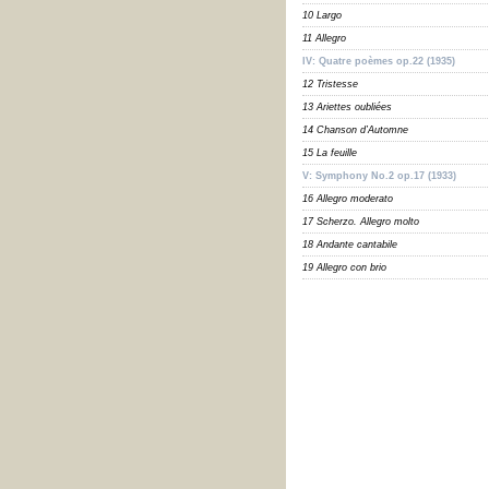
10 Largo
11 Allegro
IV: Quatre poèmes op.22 (1935)
12 Tristesse
13 Ariettes oubliées
14 Chanson d’Automne
15 La feuille
V: Symphony No.2 op.17 (1933)
16 Allegro moderato
17 Scherzo. Allegro molto
18 Andante cantabile
19 Allegro con brio