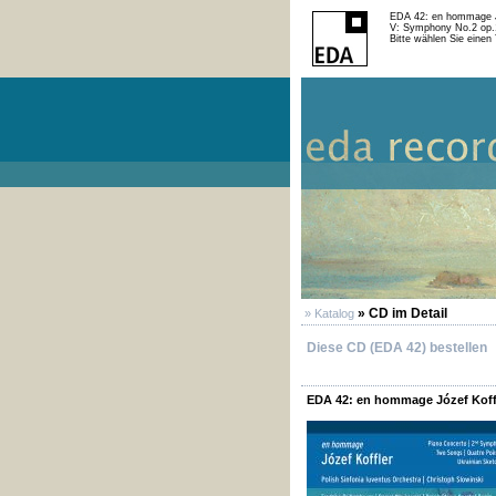
EDA 42: en hommage J
V: Symphony No.2 op.
Bitte wählen Sie einen 
» CD im Detail
» Katalog
Diese CD (EDA 42) bestellen
EDA 42: en hommage Józef Koff