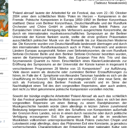
(Tadeusz Nowakowski)
'Poland abroad' lautete der Arbeitstitel für ein Festival, das vom 22.–30. Oktober
2004 unter dem schließlichen Motto 'Polen im Herzen – Komponieren in der
Fremde. Polnische Komponisten in Europa 1850–1950' im Berliner Konzerthaus
stattfand. Diese vom Berliner Konzerthaus, DeutschlandRadio und der Rundfunk
Orchester und Chöre GmbH in zeitlicher Nähe zum Beitritt Polens zur
Europäischen Union auf Anregung des Verfassers ausgerichtete Konzertreihe, die
durch ein internationales musikwissenschaftliches Symposium an der Berliner
Universität der Künste flankiert wurde, stellte die erste größere Präsentation
ausschließlich polnischer Musik von der Romantik bis zur Klassischen Moderne
30)
dar. Die Konzerte wurden von DeutschlandRadio landesweit übertragen und durch
den internationalen Rundfunkaustausch auch in Polen, Frankreich und anderen
Ländern Europas ausgestrahlt. Neben zwei Sinfoniekonzerten, die vom Rundfunk
Sinfonie-Orchester Berlin und dem Berliner Sinfonie-Orchester bestritten wurden,
waren die Kammersymphonie Berlin, das European Fine Arts Trio und das
empo I
Szymanowski Quartett zu hören. Einschließlich eines Klavier/Liederabends zur
Eröffnung des Symposiums an der Universität der Künste kamen in insgesamt 6
1
verschiedenen Programmen 28 Werke von 15 Komponisten
zur Aufführung.
Viele davon waren als deutsche oder zumindest Berliner Erstaufführungen zu
rio
hören, im Falle der
4. Symphonie
von Alexandre Tansman handelte es sich um die
Uraufführung im Konzert. EDA beginnt mit vorliegender CD eine neue Serie, die
sich als Fortsetzung des Berliner Festivals versteht und im Sinne der
Nachhaltigkeit einen Teil des dort vorgestellten Repertoires, aber auch andere,
dort nicht zu Wort gekommene polnische Komponisten vorstellen möchte.
Sowohl der bündige englische Arbeitstitel 'Poland Abroad' als auch das schließlich
für das Festival gewählte deutsche Motto lassen vermuten, dass es sich bei dem
vorgestellten Repertoire um einen Beitrag zu einem Randphänomen der
Musikgeschichte handeln würde (dem allerdings in letzten Jahren zunehmend
Bedeutung beigemessen wird): dem des Schaffens von Komponisten außerhalb
der Grenzen ihres Landes, sei es in einem durch rassische oder durch politische
Verfolgung erzwungenen Exil. Ein genauerer Blick auf die im westlichen
Musikleben vollkommen unterrepräsentierte Musik Polens zwischen Chopin und
p. 2
Lutosławski zeigt allerdings, dass das Phänomen Exil eine Konstante, ja geradezu
vorherrschendes Charakteristikum der Entwicklung einer nationalen Kultur sein