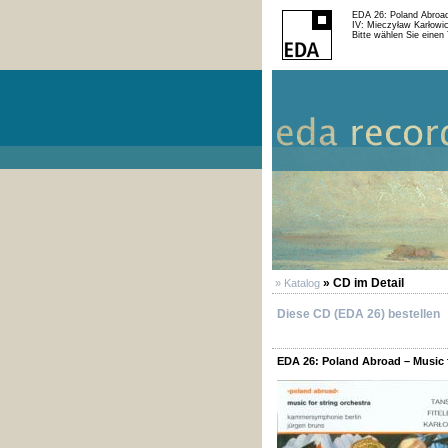
EDA 26: Poland Abroad
IV: Mieczyław Karłowic
Bitte wählen Sie einen 
» CD im Detail
» Katalog
Diese CD (EDA 26) bestellen
EDA 26: Poland Abroad – Music f