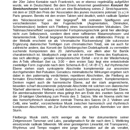
der 20er Jahre Kontakte nach Frankreich, wo er ebenso regelmäßig aufgeführt
wurde, wie in Deutschland. Bei dem Ernest Ansermet gewidmeten
Konzert für
Streichorchester
handelt es sich um eine Bearbeitung seines
2. Streichquartetts
,
mit dem er 1928 den Preis der 'Association des jeunes musiciens polonais' (s.u.) in
Paris gewann. Bereits mit den ersten Takten wird deutlich, welch radikale Spielart
8
des 'Néoclassicisme' uns hier begegnet
. Mit ostinaten Spielfiguren und
verschiedensten Topoi der Fugentechnik (Augmentation, Diminution,
Scheineinsätze) bedient sich Fitelberg eines barockisierenden Vokabulars. Der
'Nähmaschineneffekt' sequenzierender Fortspinnungstechnik gerät hier allerdings
nicht zum Selbstzweck, sondern dient einer raffinierten Matamorphosen- und
Variantentechnik. Überall begegnet Komplementarität als stilbildendes Prinzip: in
der Melodik erscheint sie als 'chromatische Rückwendung' (die sukzessive
Ergänzung diatonischer Tonfolgen zum chromatischen Total), wie sie auch für
zahlreiche andere, das Korsett der Schönbergschen Dodekaphonik zu vermeiden
suchende Komponisten des 20. Jahrhunderts, vor allem aber für Bartók
charakteristisch ist. Idealtypisch zeigt sie sich im ersten Thema des Kopfsatzes,
das sich allerdings – genialer kompositorischer Einfall – erst in der Wiederholung
des A-Teils offenbart (bei ca. 3:00 – dem ersten Satz liegt eine entwickelnde
zweiteilige Form zugrunde nach dem Schema A–B–C / A'–B'–C'). Auf rhythmischer
Ebene stehen stark synkopierte Abschnitte komplementär zur ansonsten
durchgehenden 8tel-Pulsation. Geradezu minimalistische Wirkungen ergeben sich
dabei in den patternartig verdichteten, repetitiven Abschnitten, die Fitelberg an
formalen Einschnitten oder zu Steigerungszwecken einsetzt. Komplementäres
Denken regiert auch die harmonische Ebene, auf der stark angereicherte,
bisweilen scharf dissonierende polytonale Abschnitte mit solchen von diatonischer
'Klarheit' alternieren. Fitelberg erzielt dadurch auch Spannung auf formaler Ebene.
Ein atemberaubender Moment etwa gelingt ihm am Ende des zweiten Satzes mit
der 18-taktigen Überleitung zum Presto des 3. Satzes. Wie ein Noema steht hier
das homorhythmisch skandierte zentrale Thema des Satzes (in 2. Violinen und
Celli), eine 'weiße', vorzeichenlose Musik zwischen harmonisch und rhythmisch
komplexen Abschnitten, ein Zur-Ruhe-Kommen, ein großes Atemholen vor dem
Sturm.
Fitelbergs Musik steht, nicht weniger als die hier dokumentierte seiner
Zeitgenossen Tansman und Laks, paradigmatisch für die nach dem 1. Weltkrieg
einsetzende radikale Stilwende. Mit einer gesteigerten Linearität, mit Transparenz,
Rhythmus und Tempo reagiert eine junge Generation auf die als veraltet,