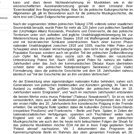
kann und dass deren Nichtwahrnehmung im Musikleben wie in der
o
wissenschaftlichen Auseinandersetzung gerade in dem Umstand ihrer
'Exterritorialität' ihre Begründung findet. Was für die polnische Kulturgeschichte im
Allgemeinen gilt, gilt im Besonderen auch für die polnische Musikgeschichte, die
nicht erst seit Chopin Exilgeschichte gewesen ist.
 mosso
Nach der sogenannten 'dritten polnischen Teilung' 1795 vollends seiner staatlichen
Souveränität beraubt, wurde Polen für mehr als 120 Jahre zum politischen Spielball
der (Un)Heiligen Allianz Russlands, Preußens und Österreichs, die das polnische
Territorium unter sich aufteilten und jegliche Unabhängigkeitsbewegung bis zur
Wiedererrichtung des polnischen Staates 1918 mit Waffengewalt niederschlugen
und mit bürokratischer Schikane unterdrückten. Nach einer kurzen Phase
nationaler Unabhängigkeit zwischen 1918 und 1939, machte Hitler Polen zum
Schauplatz eines brutalen Vernichtungskrieges, dem nicht nur die größte jüdische
Population Europas sondern auch ein großer Teil der polnischen Zivilbevölkerung
zum Opfer fiel. Parallel dazu setzte sich die Tradition der russischen
Unterdrückung Polens fort. Nach 1945 geriet Polen für nahezu ein halbes
Jahrhundert unter das Joch der kommunistischen Diktatur. Kaum übertrieben
scheint daher des polnischen Nobelpreisträgers Sienkiewicz' (
Quo Vadis
)
Formulierung, dass die polnische Geschichte seit dem 18. Jahrhundert nahezu
identisch sei "mit der Geschichte der an ihm verübten Verbrechen".
An der Entwicklung einer eigenständigen nationalen Kultur behindert, sahen sich
Generationen von polnischen Intellektuellen und Künstlern genötigt, ihr Talent im
Ausland zu entfalten. "Die größten Schöpfer der polnischen Kultur im 19.
Jahrhundert waren Emigranten", und "auch im nächsten Jahrhundert entstanden
2
die besten Werke extra muros Poloniae" (Tadeusz Nowakowski
). So ist es nicht
verwunderlich, dass auch alle bedeutenden polnischen Komponisten des 19. und
der ersten Hälfte des 20. Jahrhunderts ihre künstlerische Prägung in der Fremde
erhielten. Die wichtigste Rolle spielten dabei die kulturellen Zentren Deutschlands
(respektive Preußens) und Frankreichs – Berlin und Paris. Später, in Zeiten der
nationalsozialistischen Verfolgungen, spannten sich 'Fluchtlinien' weiter nach
England und vor allem in die USA. Diesen Aspekten der polnischen
Musikgeschichte wie auch den bis heute nicht beleuchteten Folgen der Shoah für
das polnische Musikleben möchte EDA mit der in loser Folge geplanten Serie
'Poland abroad' nachspüren. Vol. 1 dokumentiert das Programm der
Kammersymphonie Berlin im Rahmen des oben genannten Festivals am 26.