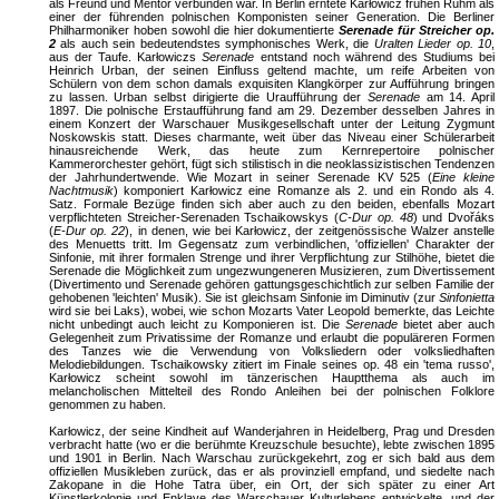
als Freund und Mentor verbunden war. In Berlin erntete Karłowicz frühen Ruhm als
einer der führenden polnischen Komponisten seiner Generation. Die Berliner
Philharmoniker hoben sowohl die hier dokumentierte
Serenade für Streicher op.
2
als auch sein bedeutendstes symphonisches Werk, die
Uralten Lieder op. 10
,
aus der Taufe. Karłowiczs
Serenade
entstand noch während des Studiums bei
Heinrich Urban, der seinen Einfluss geltend machte, um reife Arbeiten von
Schülern von dem schon damals exquisiten Klangkörper zur Aufführung bringen
zu lassen. Urban selbst dirigierte die Uraufführung der
Serenade
am 14. April
1897. Die polnische Erstaufführung fand am 29. Dezember desselben Jahres in
einem Konzert der Warschauer Musikgesellschaft unter der Leitung Zygmunt
Noskowskis statt. Dieses charmante, weit über das Niveau einer Schülerarbeit
hinausreichende Werk, das heute zum Kernrepertoire polnischer
Kammerorchester gehört, fügt sich stilistisch in die neoklassizistischen Tendenzen
der Jahrhundertwende. Wie Mozart in seiner Serenade KV 525 (
Eine kleine
Nachtmusik
) komponiert Karłowicz eine Romanze als 2. und ein Rondo als 4.
Satz. Formale Bezüge finden sich aber auch zu den beiden, ebenfalls Mozart
verpflichteten Streicher-Serenaden Tschaikowskys (
C-Dur op. 48
) und Dvořáks
(
E-Dur op. 22
), in denen, wie bei Karłowicz, der zeitgenössische Walzer anstelle
des Menuetts tritt. Im Gegensatz zum verbindlichen, 'offiziellen' Charakter der
Sinfonie, mit ihrer formalen Strenge und ihrer Verpflichtung zur Stilhöhe, bietet die
Serenade die Möglichkeit zum ungezwungeneren Musizieren, zum Divertissement
(Divertimento und Serenade gehören gattungsgeschichtlich zur selben Familie der
gehobenen 'leichten' Musik). Sie ist gleichsam Sinfonie im Diminutiv (zur
Sinfonietta
wird sie bei Laks), wobei, wie schon Mozarts Vater Leopold bemerkte, das Leichte
nicht unbedingt auch leicht zu Komponieren ist. Die
Serenade
bietet aber auch
Gelegenheit zum Privatissime der Romanze und erlaubt die populäreren Formen
des Tanzes wie die Verwendung von Volksliedern oder volksliedhaften
Melodiebildungen. Tschaikowsky zitiert im Finale seines op. 48 ein 'tema russo',
Karłowicz scheint sowohl im tänzerischen Hauptthema als auch im
melancholischen Mittelteil des Rondo Anleihen bei der polnischen Folklore
genommen zu haben.
Karłowicz, der seine Kindheit auf Wanderjahren in Heidelberg, Prag und Dresden
verbracht hatte (wo er die berühmte Kreuzschule besuchte), lebte zwischen 1895
und 1901 in Berlin. Nach Warschau zurückgekehrt, zog er sich bald aus dem
offiziellen Musikleben zurück, das er als provinziell empfand, und siedelte nach
Zakopane in die Hohe Tatra über, ein Ort, der sich später zu einer Art
Künstlerkolonie und Enklave des Warschauer Kulturlebens entwickelte, und der