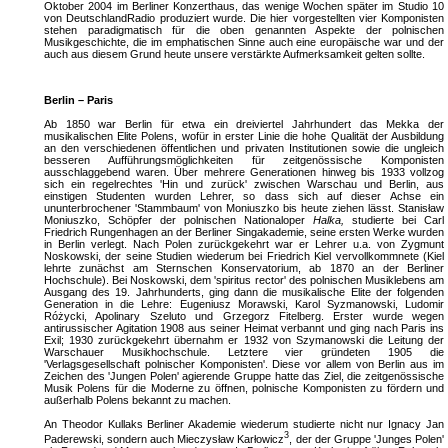
Oktober 2004 im Berliner Konzerthaus, das wenige Wochen später im Studio 10
von DeutschlandRadio produziert wurde. Die hier vorgestellten vier Komponisten
stehen paradigmatisch für die oben genannten Aspekte der polnischen
Musikgeschichte, die im emphatischen Sinne auch eine europäische war und der
auch aus diesem Grund heute unsere verstärkte Aufmerksamkeit gelten sollte.
Berlin – Paris
Ab 1850 war Berlin für etwa ein dreiviertel Jahrhundert das Mekka der
musikalischen Elite Polens, wofür in erster Linie die hohe Qualität der Ausbildung
an den verschiedenen öffentlichen und privaten Institutionen sowie die ungleich
besseren Aufführungsmöglichkeiten für zeitgenössische Komponisten
ausschlaggebend waren. Über mehrere Generationen hinweg bis 1933 vollzog
sich ein regelrechtes 'Hin und zurück' zwischen Warschau und Berlin, aus
einstigen Studenten wurden Lehrer, so dass sich auf dieser Achse ein
ununterbrochener 'Stammbaum' von Moniuszko bis heute ziehen lässt. Stanisław
Moniuszko, Schöpfer der polnischen Nationaloper
Halka,
studierte bei Carl
Friedrich Rungenhagen an der Berliner Singakademie, seine ersten Werke wurden
in Berlin verlegt. Nach Polen zurückgekehrt war er Lehrer u.a. von Zygmunt
Noskowski, der seine Studien wiederum bei Friedrich Kiel vervollkommnete (Kiel
lehrte zunächst am Sternschen Konservatorium, ab 1870 an der Berliner
Hochschule). Bei Noskowski, dem 'spiritus rector' des polnischen Musiklebens am
Ausgang des 19. Jahrhunderts, ging dann die musikalische Elite der folgenden
Generation in die Lehre: Eugeniusz Morawski, Karol Syzmanowski, Ludomir
Różycki, Apolinary Szeluto und Grzegorz Fitelberg. Erster wurde wegen
antirussischer Agitation 1908 aus seiner Heimat verbannt und ging nach Paris ins
Exil; 1930 zurückgekehrt übernahm er 1932 von Szymanowski die Leitung der
Warschauer Musikhochschule. Letztere vier gründeten 1905 die
'Verlagsgesellschaft polnischer Komponisten'. Diese vor allem von Berlin aus im
Zeichen des 'Jungen Polen' agierende Gruppe hatte das Ziel, die zeitgenössische
Musik Polens für die Moderne zu öffnen, polnische Komponisten zu fördern und
außerhalb Polens bekannt zu machen.
An Theodor Kullaks Berliner Akademie wiederum studierte nicht nur Ignacy Jan
3
Paderewski, sondern auch Mieczysław Karłowicz
, der der Gruppe 'Junges Polen'