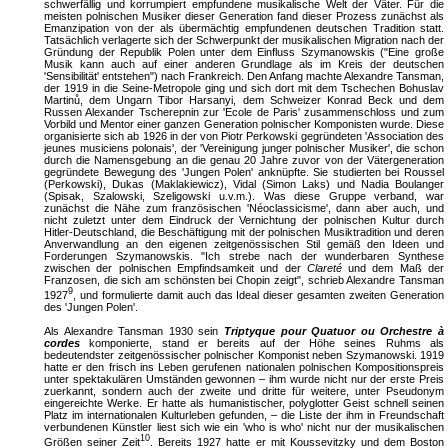
schwerfällig und korrumpiert empfundene musikalische Welt der Väter. Für die
meisten polnischen Musiker dieser Generation fand dieser Prozess zunächst als
Emanzipation von der als übermächtig empfundenen deutschen Tradition statt.
Tatsächlich verlagerte sich der Schwerpunkt der musikalischen Migration nach der
Gründung der Republik Polen unter dem Einfluss Szymanowskis ("Eine große
Musik kann auch auf einer anderen Grundlage als im Kreis der deutschen
'Sensibilität' entstehen") nach Frankreich. Den Anfang machte Alexandre Tansman,
der 1919 in die Seine-Metropole ging und sich dort mit dem Tschechen Bohuslav
Martinů, dem Ungarn Tibor Harsanyi, dem Schweizer Konrad Beck und dem
Russen Alexander Tscherepnin zur 'Ecole de Paris' zusammenschloss und zum
Vorbild und Mentor einer ganzen Generation polnischer Komponisten wurde. Diese
organisierte sich ab 1926 in der von Piotr Perkowski gegründeten 'Association des
jeunes musiciens polonais', der 'Vereinigung junger polnischer Musiker', die schon
durch die Namensgebung an die genau 20 Jahre zuvor von der Vätergeneration
gegründete Bewegung des 'Jungen Polen' anknüpfte. Sie studierten bei Roussel
(Perkowski), Dukas (Maklakiewicz), Vidal (Simon Laks) und Nadia Boulanger
(Spisak, Szalowski, Szeligowski u.v.m.). Was diese Gruppe verband, war
zunächst die Nähe zum französischen 'Néoclassicisme', dann aber auch, und
nicht zuletzt unter dem Eindruck der Vernichtung der polnischen Kultur durch
Hitler-Deutschland, die Beschäftigung mit der polnischen Musiktradition und deren
Anverwandlung an den eigenen zeitgenössischen Stil gemäß den Ideen und
Forderungen Szymanowskis. "Ich strebe nach der wunderbaren Synthese
zwischen der polnischen Empfindsamkeit und der
Clareté
und dem Maß der
Franzosen, die sich am schönsten bei Chopin zeigt", schrieb Alexandre Tansman
9
1927
, und formulierte damit auch das Ideal dieser gesamten zweiten Generation
des 'Jungen Polen'.
Als Alexandre Tansman 1930 sein
Triptyque pour Quatuor ou Orchestre à
cordes
komponierte, stand er bereits auf der Höhe seines Ruhms als
bedeutendster zeitgenössischer polnischer Komponist neben Szymanowski. 1919
hatte er den frisch ins Leben gerufenen nationalen polnischen Kompositionspreis
unter spektakulären Umständen gewonnen – ihm wurde nicht nur der erste Preis
zuerkannt, sondern auch der zweite und dritte für weitere, unter Pseudonym
eingereichte Werke. Er hatte als humanistischer, polyglotter Geist schnell seinen
Platz im internationalen Kulturleben gefunden, – die Liste der ihm in Freundschaft
verbundenen Künstler liest sich wie ein 'who is who' nicht nur der musikalischen
10
Größen seiner Zeit
. Bereits 1927 hatte er mit Koussevitzky und dem Boston