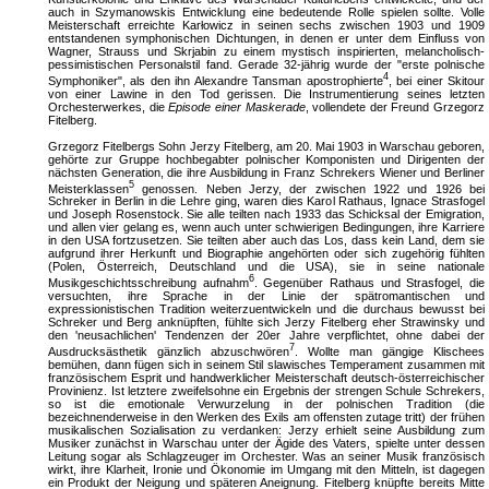
auch in Szymanowskis Entwicklung eine bedeutende Rolle spielen sollte. Volle
Meisterschaft erreichte Karłowicz in seinen sechs zwischen 1903 und 1909
entstandenen symphonischen Dichtungen, in denen er unter dem Einfluss von
Wagner, Strauss und Skrjabin zu einem mystisch inspirierten, melancholisch-
pessimistischen Personalstil fand. Gerade 32-jährig wurde der "erste polnische
4
Symphoniker", als den ihn Alexandre Tansman apostrophierte
, bei einer Skitour
von einer Lawine in den Tod gerissen. Die Instrumentierung seines letzten
Orchesterwerkes, die
Episode einer Maskerade
, vollendete der Freund Grzegorz
Fitelberg.
Grzegorz Fitelbergs Sohn Jerzy Fitelberg, am 20. Mai 1903 in Warschau geboren,
gehörte zur Gruppe hochbegabter polnischer Komponisten und Dirigenten der
nächsten Generation, die ihre Ausbildung in Franz Schrekers Wiener und Berliner
5
Meisterklassen
genossen. Neben Jerzy, der zwischen 1922 und 1926 bei
Schreker in Berlin in die Lehre ging, waren dies Karol Rathaus, Ignace Strasfogel
und Joseph Rosenstock. Sie alle teilten nach 1933 das Schicksal der Emigration,
und allen vier gelang es, wenn auch unter schwierigen Bedingungen, ihre Karriere
in den USA fortzusetzen. Sie teilten aber auch das Los, dass kein Land, dem sie
aufgrund ihrer Herkunft und Biographie angehörten oder sich zugehörig fühlten
(Polen, Österreich, Deutschland und die USA), sie in seine nationale
6
Musikgeschichtsschreibung aufnahm
. Gegenüber Rathaus und Strasfogel, die
versuchten, ihre Sprache in der Linie der spätromantischen und
expressionistischen Tradition weiterzuentwickeln und die durchaus bewusst bei
Schreker und Berg anknüpften, fühlte sich Jerzy Fitelberg eher Strawinsky und
den 'neusachlichen' Tendenzen der 20er Jahre verpflichtet, ohne dabei der
7
Ausdrucksästhetik gänzlich abzuschwören
. Wollte man gängige Klischees
bemühen, dann fügen sich in seinem Stil slawisches Temperament zusammen mit
französischem Esprit und handwerklicher Meisterschaft deutsch-österreichischer
Provinienz. Ist letztere zweifelsohne ein Ergebnis der strengen Schule Schrekers,
so ist die emotionale Verwurzelung in der polnischen Tradition (die
bezeichnenderweise in den Werken des Exils am offensten zutage tritt) der frühen
musikalischen Sozialisation zu verdanken: Jerzy erhielt seine Ausbildung zum
Musiker zunächst in Warschau unter der Ägide des Vaters, spielte unter dessen
Leitung sogar als Schlagzeuger im Orchester. Was an seiner Musik französisch
wirkt, ihre Klarheit, Ironie und Ökonomie im Umgang mit den Mitteln, ist dagegen
ein Produkt der Neigung und späteren Aneignung. Fitelberg knüpfte bereits Mitte