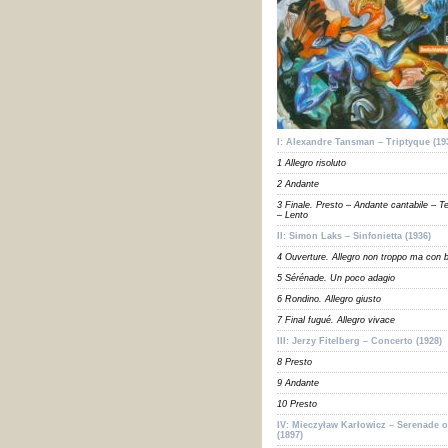
I: Alexandre Tansman – Triptyque (19
1 Allegro risoluto
2 Andante
3 Finale. Presto – Andante cantabile – T
– Lento
II: Simon Laks – Sinfonietta (1936)
4 Ouverture. Allegro non troppo ma con b
5 Sérénade. Un poco adagio
6 Rondino. Allegro giusto
7 Final fugué. Allegro vivace
III: Jerzy Fitelberg – Concerto (1928)
8 Presto
9 Andante
10 Presto
IV: Mieczyław Karłowicz – Serenade o
(1897)