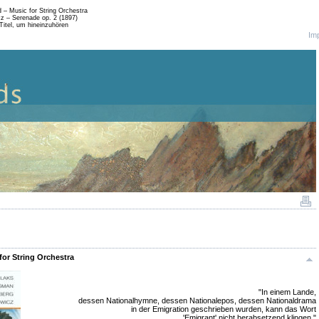
 – Music for String Orchestra
z – Serenade op. 2 (1897)
Titel, um hineinzuhören
Im
or String Orchestra
"In einem Lande,
dessen Nationalhymne, dessen Nationalepos, dessen Nationaldrama
in der Emigration geschrieben wurden, kann das Wort
'Emigrant' nicht herabsetzend klingen."