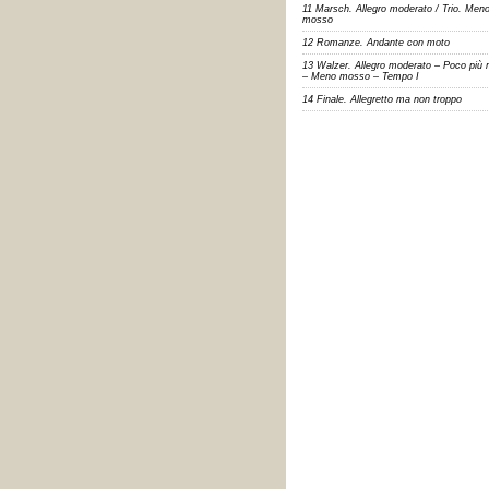
11 Marsch. Allegro moderato / Trio. Men
mosso
12 Romanze. Andante con moto
13 Walzer. Allegro moderato – Poco più
– Meno mosso – Tempo I
14 Finale. Allegretto ma non troppo