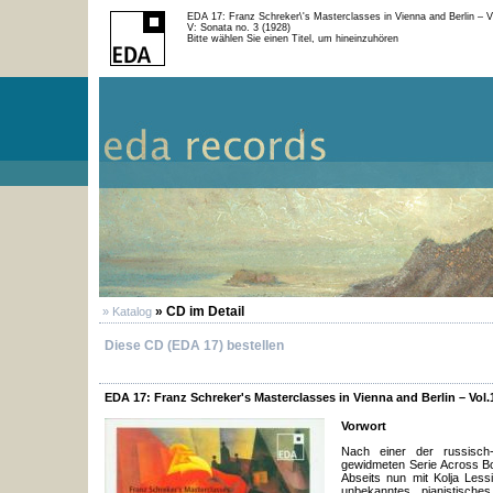
EDA 17: Franz Schreker\'s Masterclasses in Vienna and Berlin – Vo
V: Sonata no. 3 (1928)
Bitte wählen Sie einen Titel, um hineinzuhören
» CD im Detail
» Katalog
Diese CD (EDA 17) bestellen
EDA 17: Franz Schreker's Masterclasses in Vienna and Berlin – Vol.1
Vorwort
Nach einer der russisch
gewidmeten Serie Across Bo
Abseits nun mit Kolja Less
unbekanntes pianistische