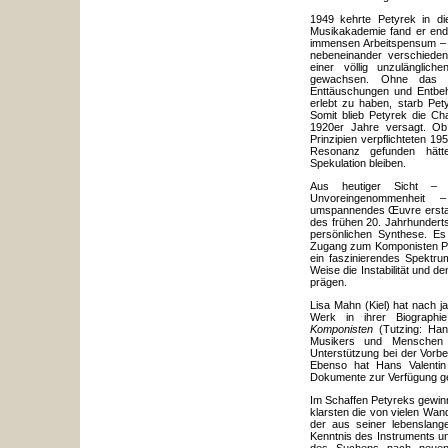
1949 kehrte Petyrek in di
Musikakademie fand er endl
immensen Arbeitspensum – bi
nebeneinander verschieden
einer völlig unzulänglic
gewachsen. Ohne das G
Enttäuschungen und Entbeh
erlebt zu haben, starb Pe
Somit blieb Petyrek die C
1920er Jahre versagt. Ob
Prinzipien verpflichteten 1
Resonanz gefunden hätte
Spekulation bleiben.
Aus heutiger Sicht – i
Unvoreingenommenheit 
umspannendes Œuvre erstaun
des frühen 20. Jahrhunderts,
persönlichen Synthese. Es m
Zugang zum Komponisten Pet
ein faszinierendes Spektrum
Weise die Instabilität und d
prägen.
Lisa Mahn (Kiel) hat nach 
Werk in ihrer Biograph
Komponisten
(Tutzing: Hans
Musikers und Menschen Pe
Unterstützung bei der Vorbe
Ebenso hat Hans Valentin
Dokumente zur Verfügung ges
Im Schaffen Petyreks gewinn
klarsten die von vielen Wa
der aus seiner lebenslang
Kenntnis des Instruments u