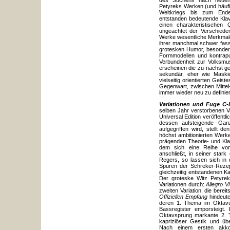
des Suchens nach neuen 
Petyreks Werken (und häufi
Weltkriegs bis zum Ende 
entstanden bedeutende Klav
einen charakteristischen Q
ungeachtet der Verschiedena
Werke wesentliche Merkmale
ihrer manchmal schwer fass
grotesken Humor, besondere
Formmodellen und kontrapu
Verbundenheit zur Volksmus
erscheinen die zu-nächst ge
sekundär, eher wie Maskie
vielseitig orientierten Gei
Gegenwart, zwischen Mittel
immer wieder neu zu definie
Variationen und Fuge C-
selben Jahr verstorbenen V
Universal Edition veröffentl
dessen aufsteigende Ganz
aufgegriffen wird, stellt 
höchst ambitionierten Werk
prägenden Theorie- und Kla
dem sich eine Reihe von
anschließt, in seiner stark
Regers, so lassen sich in 
Spuren der Schreker-Rezep
gleichzeitig entstandenen 
Der groteske Witz Petyrek
Variationen durch:
Allegro V
zweiten Variation, die bereit
Offiziellen Empfang
hindeute
deren 1. Thema im Oktavun
Bassregister emporsteigt. 
Oktavsprung markante 2. T
kapriziöser Gestik und ü
Nach einem ersten akkor