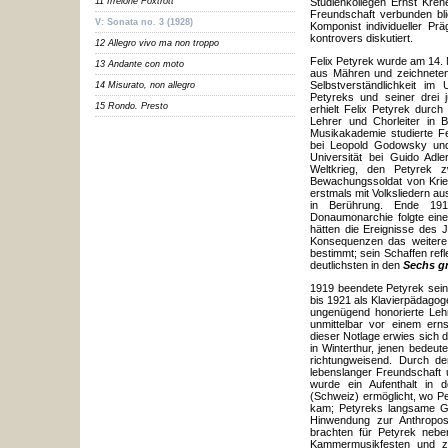
11 Irrelohe Foxtrott
Studienkollegen Ernst K
ř
en
Freundschaft verbunden bl
V: Sonata no. 3 (1928)
Komponist individueller Pr
kontrovers diskutiert.
12 Allegro vivo ma non troppo
Felix Petyrek wurde am 14.
13 Andante con moto
aus Mähren und zeichneten 
Selbstverständlichkeit i
14 Misurato, non allegro
Petyreks und seiner drei 
15 Rondo. Presto
erhielt Felix Petyrek durch
Lehrer und Chorleiter in
Musikakademie studierte Fe
bei Leopold Godowsky und
Universität bei Guido Adl
Weltkrieg, den Petyrek 
Bewachungssoldat von Krie
erstmals mit Volksliedern a
in Berührung. Ende 19
Donaumonarchie folgte eine 
hätten die Ereignisse des J
Konsequenzen das weitere 
bestimmt; sein Schaffen refl
deutlichsten in den
Sechs g
1919 beendete Petyrek sein
bis 1921 als Klavierpädag
ungenügend honorierte Lehrt
unmittelbar vor einem ern
dieser Notlage erwies sich
in Winterthur, jenen bedeu
richtungweisend. Durch de
lebenslanger Freundschaft 
wurde ein Aufenthalt in d
(Schweiz) ermöglicht, wo Pe
kam; Petyreks langsame G
Hinwendung zur Anthropos
brachten für Petyrek nebe
Kammermusikfesten und z