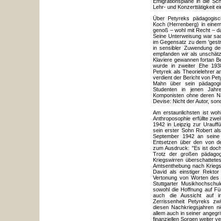
Emigrationspläne in die Sc
Lehr- und Konzerttätigkeit 
Über Petyreks pädagogisch
Koch (Herrenberg) in eine
genoß – wohl mit Recht – da
Seine Unterweisung war sac
im Gegensatz zu dem 'gestren
in sensibler Zuwendung der
empfanden wir als unschätz
Klaviere gewannen fortan B
wurde in zweiter Ehe 1938
Petyrek als Theorielehrer 
verdient der Bericht von Pet
Mahn über sein pädagogis
Studenten in jenen Jahr
Komponisten ohne deren N
Devise: Nicht der Autor, son
Am erstaunlichsten ist wo
Anthroposophie erfüllte zwe
1942 in Leipzig zur Urauf
sein erster Sohn Robert als
September 1942 an seine S
Entsetzen über den von den
zum Ausdruck: "Es ist doch
Trotz der großen pädagog
Kriegswirren überschattete
Amtsenthebung nach Krieg
David als einstiger Rektor
Vertonung von Worten des 
Stuttgarter Musikhochschu
sowohl die Hoffnung auf Fü
auch die Aussicht auf ir
Zerrissenheit Petyreks zw
diesen Nachkriegsjahren ni
allem auch in seiner angegri
finanziellen Sorgen weiter ve