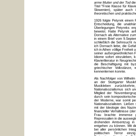
arme Mutter und der Tod
die
Titel "Freie Klasse für Klav
Slowenien), später auch 
theoretischen und praktische
1926 folgte Petyrek einem 
Entscheidung, die unabhäng
Überlegungen Petyreks eng
beweist. Hatte Petyrek an
Dornach als Alternative zu
in einem Brief vom 9.Sept
schließlich die Sehnsucht 
ich Dornach liebe, die Gef
ich in Athen völlige Freihe
seiner außergewöhnlichen Fä
Idiome sofort einzuleben, 
Klavierliteratur in Neugriec
die Beschäftigung mit byz
griechischer Volkstänze,
kennenlernen konnte.
Als Nachfolger von Wilhelm
an der Stuttgarter Musik
Musikleben zurückkehr
Nationalsozialismus sich u
Mitglied der 'Novembergru
durch sein kompositorische
der Moderne, war somit pe
Nationalsozialisten. Ließe
mit der Ideologie des Nazi
finanzieller Verhältnisse (
Frau brachte immense p
Repressalien in die auswegl
drohenden Amtsentzug in 
entgehen zu können. Mit d
bei aller persönlichen Int
politischen Terror einz