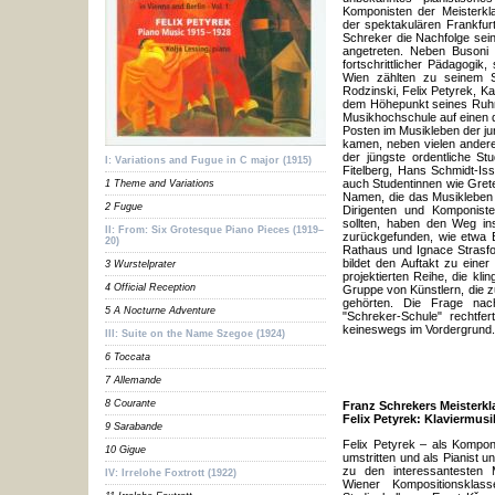
Komponisten der Meisterkl
der spektakulären Frankfur
Schreker die Nachfolge se
angetreten. Neben Busoni 
fortschrittlicher Pädagogik
Wien zählten zu seinem S
Rodzinski, Felix Petyrek, K
dem Höhepunkt seines Ruhms
Musikhochschule auf einen d
Posten im Musikleben der ju
kamen, neben vielen andere
der jüngste ordentliche St
I: Variations and Fugue in C major (1915)
Fitelberg, Hans Schmidt-Iss
auch Studentinnen wie Grete
1 Theme and Variations
Namen, die das Musikleben 
2 Fugue
Dirigenten und Komponiste
sollten, haben den Weg ins
II: From: Six Grotesque Piano Pieces (1919–
zurückgefunden, wie etwa B
20)
Rathaus und Ignace Strasfo
bildet den Auftakt zu einer
3 Wurstelprater
projektierten Reihe, die kl
4 Official Reception
Gruppe von Künstlern, die 
gehörten. Die Frage nac
5 A Nocturne Adventure
"Schreker-Schule" rechtfer
keineswegs im Vordergrund.
III: Suite on the Name Szegoe (1924)
6 Toccata
7 Allemande
8 Courante
Franz Schrekers Meisterkla
Felix Petyrek: Klaviermus
9 Sarabande
Felix Petyrek – als Kompon
10 Gigue
umstritten und als Pianist 
zu den interessantesten 
IV: Irrelohe Foxtrott (1922)
Wiener Kompositionskla