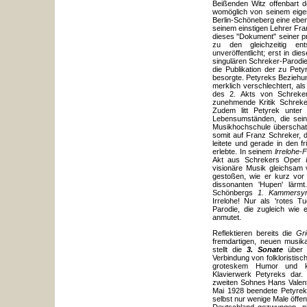
Beißenden Witz offenbart 
womöglich von seinem eige
Berlin-Schöneberg eine eben
seinem einstigen Lehrer Fra
dieses "Dokument" seiner 
zu den gleichzeitig en
unveröffentlicht; erst in die
singulären Schreker-Parodi
die Publikation der zu Pety
besorgte. Petyreks Beziehu
merklich verschlechtert, a
des 2. Akts von Schrek
zunehmende Kritik Schrek
Zudem litt Petyrek unter 
Lebensumständen, die seine
Musikhochschule überschatte
somit auf Franz Schreker, d
leitete und gerade in den
erlebte. In seinem
lrrelohe-
Akt aus Schrekers Oper
visionäre Musik gleichsam
gestoßen, wie er kurz vor 
dissonanten 'Hupen' lärm
Schönbergs
1. Kammersy
Irrelohe! Nur als 'rotes 
Parodie, die zugleich wie
anmutet.
Reflektieren bereits die
Gr
fremdartigen, neuen musika
stellt die
3. Sonate
über d
Verbindung von folkloristisch
groteskem Humor und kl
Klavierwerk Petyreks dar.
zweiten Sohnes Hans Valent
Mai 1928 beendete Petyrek
selbst nur wenige Male öffen