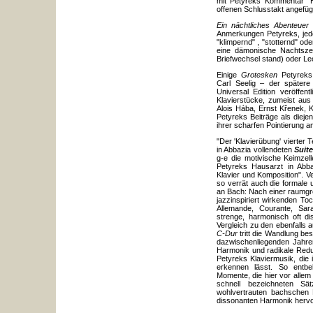
mit Petyreks Kommentar "
offenen Schlusstakt angefügt
Ein nächtliches Abenteuer
e
Anmerkungen Petyreks, jedo
"klimpernd" , "stotternd" ode
eine dämonische Nachtszen
Briefwechsel stand) oder Le
Einige
Grotesken
Petyreks
Carl Seelig – der spätere
Universal Edition veröffen
Klavierstücke, zumeist au
Alois Hába, Ernst K
ř
enek, K
Petyreks Beiträge als dieje
ihrer scharfen Pointierung a
"Der 'Klavierübung' vierter 
in Abbazia vollendeten
Suit
g-e die motivische Keimzell
Petyreks Hausarzt in Abba
Klavier und Komposition". Ve
so verrät auch die formale 
an Bach: Nach einer raumgre
jazzinspiriert wirkenden To
Allemande, Courante, Sar
strenge, harmonisch oft di
Vergleich zu den ebenfalls 
C-Dur
tritt die Wandlung bes
dazwischenliegenden Jahren
Harmonik und radikale Redu
Petyreks Klaviermusik, die
erkennen lässt. So entb
Momente, die hier vor allem
schnell bezeichneten Sä
wohlvertrauten bachschen
dissonanten Harmonik herv