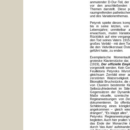
anmutender D-Dur-Teil, der
vor den anschließenden k
Themen darstellt. Diese p
raumgreifenden pathetische
und des Variationenthemas.
Petyrek spielte dieses kom
bis in seine letzten, von
Lebensjahre; unmittelbar
erwachsen, muten
Variat
Rückblick auf eine vergang
den Tod seines Vaters 1915.
großes Vorbild - mit dem T
die den Vielvölkerstaat Öste
geführt hatte, zu enden.
Exemplarische Momentauf
groteske Klavierstücke dar
(1919),
Der offizielle Emp
vorgestellt werden. Kein Ge
Feuilletons Petyreks
Wurst
gleichsam Zerrbild einer 
zerstörten Walzerseligkeit
Bitonalität Bruchstücke, die 
von Clustern bestimmte Kl
Selbstzufriedenheit im St
Gegensätzen der Dynamik u
Maße visuelle, szenische
Regieanweisungen von
De
dokumentieren. So offen
Schilderung eines könig
angekommen – gleich wiede
drängen", "Es klappt alles", 
Petyreks Regieanweisungen,
begleiten. Auch hier prallen '
das Ende der Monarchie in
durch 'das Auto' aufeinand