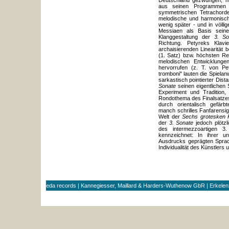
Deutschland gezwungen, nic
aus seinen Programmen 
symmetrischen Tetrachorde
melodische und harmonisch
wenig später - und in völli
Messiaen als Basis seines
Klanggestaltung der
3. So
Richtung. Petyreks Klavi
archaisierenden Linearität 
(1. Satz) bzw. höchsten Reg
melodischen Entwicklungen
hervorrufen (z. T. von Pe
tromboni" lauten die Spielan
sarkastisch pointierter Dist
Sonate
seinen eigentlichen 
Experiment und Tradition,
Rondothema des Finalsatzes
durch orientalisch gefärb
manch schrilles Fanfarensig
Welt der
Sechs grotesken K
der
3. Sonate
jedoch plötzl
des intermezzoartigen 3
kennzeichnet: In ihrer u
Ausdrucks geprägten Sprac
Individualität des Künstlers
eda records | Kannegiesser, Maillard & Harders-Wuthenow GbR | Erkele