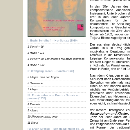
In den 30er Jahren des 
kompositorische Auseina
Instrument. Unterbrochen d
erst in den 80er Jahren.
Kompositionen für die 
dokumentiert. Die Serie b
kompositorische Geschehe
thematisieren die 30er Ja
Musik ab 1982, wobei die
Tatjana Blome zugeeignet si
I: Erwin Schulhoff – Hot-Sonate (1930)
Der aus einer deutsch-jüd
1 Viertel = 66
wurde 1894 in Prag gebo
musikalische Begabung, 
2 Halbe = 112
Dvořák
s in die Klavierkl
Leipziger Konservatorium b
3 Viertel = 80. Lamentuoso ma molto grottesco
bei Max Reger zu studieren.
4 Halbe = 132
in Köln ab. Als Pianist err
Preis in Berlin, den er fünf
II: Wolfgang Jacobi – Sonata (1930)
Nach dem Krieg, den er als 
5 Allegro, man non troppo
Schulhoff nach Deutschland
Saxophon vor allem als Ins
6 Sarabande
einen an der nahezu auss
nächtlichen Amüsierbetrie
7 Allegro
grotesken oder erotische
III: Ernst-Lothar von Knorr – Sonata op.
Eigenschaft als Nebeninstru
postum (1932)
Die Reduzierung auf ein Un
eben leicht, sich im klassi
8 Fantasie
Vor diesem Hintergrund ko
9 Allegro
Altsaxophon und Klavier
,
10 Allegretto scherzando
Jazz der 20er Jahre als s
Zeitpunkt am Ende einer Per
11 Signal
und zeitgenössischem Jazz b
mit Formen der tradition
IV: Erwin Dressel – Sonata Eb major op. 26