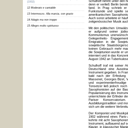
Schulhoff nimmt unter den h
(1932)
denn er verließ Berlin bere
fand. In Prag schrieb e
12 Moderato e cantabile
Funkstunde und spielte s
13 Intermezzo. Alla marcia, con grazio
amerikanischen Saxophonist
Auch sonst arbeitete er häuf
14 Adagio ma non troppo
zeitgenössischer Musik auch
15 Allegro molto spirituoso
Mit den politischen Umwälz
er aufgrund seiner jüd
Kommunismus unerwünscht w
Gelegenheits- Engagement
Emigration in die Sowjet
sowjetische Staatsbürger
keinen Gebrauch mehr mach
die Sowjetunion wurde er un
interniert und in das Konzen
August 1942 an Tuberkulose
Schulhoff traf mit seiner
H
Deutschland eine Ausein
Instrument gegeben. In Fra
bald nach der Erfindung 
Massenet, Georges Bizet, Vi
und experimentierfreudig
Tonsetzer ließ jedoch noch 
Saxophonisten auf der Bas
Popularisierung des Instrum
unterrichtete der Erfinder
Pariser Konservatoriu
Ausbildungstradition und mot
sich um die weitere Verbre
Der Komponist und Musikpä
1902 während eines Paris-
kehrte mit acht Saxophonen
Instrument, aufbauend auf 
Klavier, in klassischer Mani