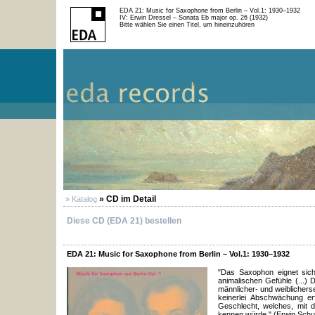
EDA 21: Music for Saxophone from Berlin – Vol.1: 1930–1932
IV: Erwin Dressel – Sonata Eb major op. 26 (1932)
Bitte wählen Sie einen Titel, um hineinzuhören
» CD im Detail
» Katalog
Diese CD (EDA 21) bestellen
EDA 21: Music for Saxophone from Berlin – Vol.1: 1930–1932
"Das Saxophon eignet sic
animalischen Gefühle (...) 
männlicher- und weiblichers
keinerlei Abschwächung er
Geschlecht, welches, mit 
kennen würde." (Erwin Schulh