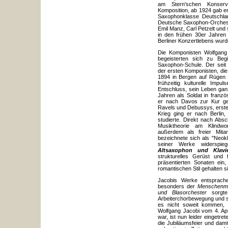
am Stern'schen Konserv
Komposition, ab 1924 gab er
Saxophonklasse Deutschla
Deutsche Saxophon-Orcheste
Emil Manz, Carl Petzelt und
in den frühen 30er Jahren 
Berliner Konzertlebens wurd
Die Komponisten Wolfgang 
begeisterten sich zu Beg
Saxophon-Schule. Der seit 
der ersten Komponisten, die
1894 in Bergen auf Rügen g
frühzeitig kulturelle Im
Entschluss, sein Leben ganz
Jahren als Soldat in franz
er nach Davos zur Kur ge
Ravels und Debussys, erst
Krieg ging er nach Berlin
studierte. Direkt nach Abs
Musiktheorie am Klindwo
außerdem als freier Mitar
bezeichnete sich als "Neokl
seiner Werke widerspie
Altsaxophon und Klavi
strukturelles Gerüst und
präsentierten Sonaten ein
romantischen Stil gehalten s
Jacobis Werke entsprachen
besonders der
Menschenmau
und Blasorchester
sorgte 
Arbeiterchorbewegung und s
es nicht soweit kommen, w
Wolfgang Jacobi vom 4. Apr
war, ist nun leider eingetr
die Jubiläumsfeier und dam