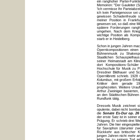
ein ranghoher Partei-Funkti
Memoiren: "Der Gauleiter (S
'Ich vermisse Ihr Parteiabze
ich kein Parteigenosse sei 
gewissen Schadenfreude se
meiner Position in Frank
gewesen sei, so daß eine M
spätere Forderungen rangho
umgehen. Nach dem Krieg 
wichtige Position als Kom
starb er in Heidelberg.
Schon in jungen Jahren mach
Opernkompositionen einen 
Bühnenmusik zu Shakes
Staatlichen Schauspielhaus
seiner Heimatstadt am Kli
dort Kompositions-Schüle
Hochschule für Musik zu P
Dresdner Bildhauer und Sch
Opernlibretti schrieb. 19
Kolumbus
, mit großem Erfol
Kritiker dem gerade 19
prophezeiten. Weitere Urau
Arthur Zweiniger basierten,
an den Städtischen Bühnen 
Rundfunk tätig.
Dressels Musik zeichnet si
opulente, dabei nicht bomba
die
Sonate Es-Dur op. 26
der erste Satz ist in seiner 
Prägung. Er schrieb drei We
Jahren. Die hier eingespielt
für Saxophon (darunter zw
Rückkehr aus britischer K
jungen Jahren nicht mehr an
lebte bis zu seinem Tod a