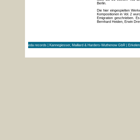
Berlin.
Die hier eingespielten Wer
Kompositionen in Vol. 2 wur
Emigration geschrieben. 
Bernhard Heiden, Erwin Dr
eda records | Kannegiesser, Maillard & Harders-Wuthenow GbR | Erkele