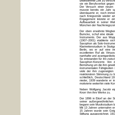
unbestimmte Zeit zu versch
sie ein Berufsverbot gegen
Der Versuch einer neuen E
musste bereits ein Jahr 
überdauerte er, noch immer
nach Kriegsende wieder a
Engagement leistete er ein
Aufbauarbeit in seiner Wa
München der Nachkriegszeit
Der oben erwähnte Wegbere
Bumcke, schuf eine ideale 
Instruments. Der aus Wupp
(1907–2001) etablierte si
Saxophon als Solo-Instrume
Klarinettenstudium in Stu
Berlin, wo er auf eine in
exzellenten Ruf als Virtuo
namhafte und avantgardisti
So entstanden für ihn zwis
Saxophon-Konzerte. Von 
Bemühung um die ihm gewidme
instrumentalen Fähigkeiten 
viele der ihm zugeneigten
reaktionären Stimmung zu b
schließlich, Deutschland 1
nieder, 1939 wanderte er in
motivierte weiterhin viele K
Neben Wolfgang Jacobi ei
Knorr ihm ihre Werke zu.
Der 1896 in Eitorf an der S
seiner außergewöhnlichen 
begann sein Musikstudium be
Mit 13 Jahren unternahm er
15 Jahren wurde sein Geig
Stiftung ausgezeichnet. 19