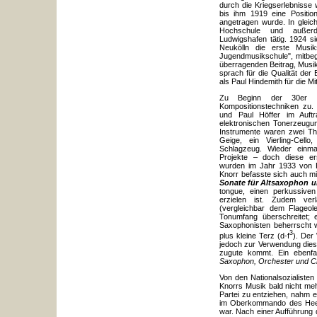
durch die Kriegserlebnisse
bis ihm 1919 eine Positio
angetragen wurde. In gleic
Hochschule und außerd
Ludwigshafen tätig. 1924 si
Neukölln die erste Musik
Jugendmusikschule", mitbegr
überragenden Beitrag, Musik
sprach für die Qualität der
als Paul Hindemith für die M
Zu Beginn der 30er 
Kompositionstechniken zu.
und Paul Höffer im Auft
elektronischen Tonerzeugu
Instrumente waren zwei The
Geige, ein Vierling-Cell
Schlagzeug. Wieder einma
Projekte – doch diese er
wurden im Jahr 1933 von 
Knorr befasste sich auch m
Sonate für Altsaxophon u
tongue, einen perkussiven
erzielen ist. Zudem ver
(vergleichbar dem Flageol
Tonumfang überschreitet; 
Saxophonisten beherrscht 
3
plus kleine Terz (d-f
). Der
jedoch zur Verwendung dies
zugute kommt. Ein ebenf
Saxophon, Orchester und C
Von den Nationalsozialiste
Knorrs Musik bald nicht me
Partei zu entziehen, nahm e
im Oberkommando des Heere
war. Nach einer Aufführung