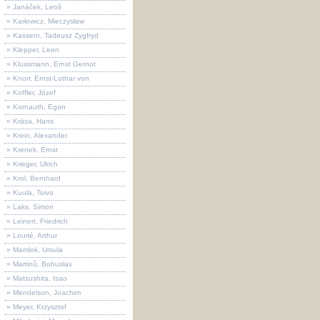
» Janáček, Leoš
» Karłowicz, Mieczysław
» Kassern, Tadeusz Zygfryd
» Klepper, Leon
» Klussmann, Ernst Gernot
» Knorr, Ernst-Lothar von
» Koffler, Józef
» Kornauth, Egon
» Krása, Hans
» Krein, Alexander
» Krenek, Ernst
» Krieger, Ulrich
» Krol, Bernhard
» Kuula, Toivo
» Laks, Simon
» Leinert, Friedrich
» Lourié, Arthur
» Mamlok, Ursula
» Martinů, Bohuslav
» Matsushita, Isao
» Mendelson, Joachim
» Meyer, Krzysztof