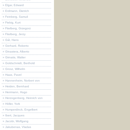
» Elgar, Edward
» Erdmann, Dietrich
» Feinberg, Samuil
» Fiebig, Kurt
» Fitelberg, Grzegorz
» Fitelberg, Jerzy
» Gál, Hans
» Gerhard, Roberto
» Ginastera, Alberto
» Girnatis, Walter
» Goldschmidt, Berthold
» Grosz, Wilhelm
» Haas, Pavel
» Hannenheim, Norbert von
» Heiden, Bernhard
» Herrmann, Hugo
» Herzogenberg, Heinrich von
» Höller, York
» Humperdinck, Engelbert
» Ibert, Jacques
» Jacobi, Wolfgang
» Jakubenas, Vladas