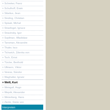
» Schreker, Franz
» Schulhoff, Erwin
» Sibelius, Jean
» Sinding, Christian
» Spisak, Michał
» Strasfogel, Ignace
» Stravinsky, Igor
» Szpilman, Wladislaw
» Tansman, Alexandre
» Thaler, Isco
» Ticharich, Zdenka von
» Toch, Ernst
» Türcke, Berthold
» Ullmann, Viktor
» Veress, Sándor
» Waghalter, Ignatz
» Weill, Kurt
» Weisgall, Hugo
» Weprik, Alexander
» Winterberg, Hans
» Zieritz, Grete von
Interpreten