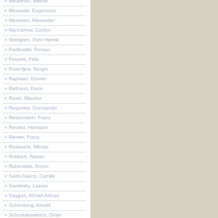
» Mihalovici, Marcel
» Morawski, Eugeniusz
» Mossolov, Alexander
» Nancarrow, Conlon
» Nordgren, Pehr Henrik
» Padlewski, Roman
» Petyrek, Felix
» Prokofjew, Sergei
» Raphael, Günter
» Rathaus, Karol
» Ravel, Maurice
» Regamey, Constantin
» Reizenstein, Franz
» Reutter, Hermann
» Riemer, Franz
» Roslavets, Nikolai
» Rubbert, Rainer
» Rubinstein, Anton
» Saint-Saëns, Camille
» Saminsky, Lazare
» Saygun, Ahmet Adnan
» Schönberg, Arnold
» Schostakowitsch, Dmitri