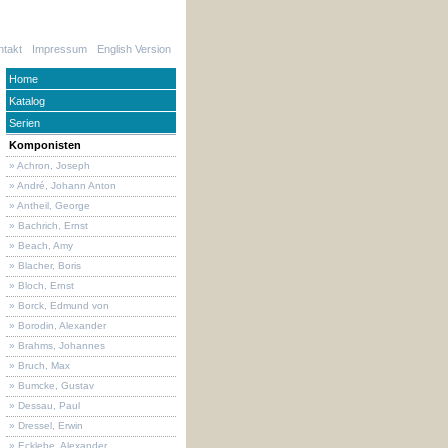
ntakt
Impressum
English Version
Home
Katalog
Serien
Komponisten
» Achron, Joseph
» André, Johann Anton
» Antheil, George
» Bachrich, Ernst
» Beach, Amy
» Blacher, Boris
» Bloch, Ernst
» Borck, Edmund von
» Borodin, Alexander
» Brahms, Johannes
» Bruch, Max
» Bumcke, Gustav
» Dessau, Paul
» Dressel, Erwin
» Ecklebe, Alexander