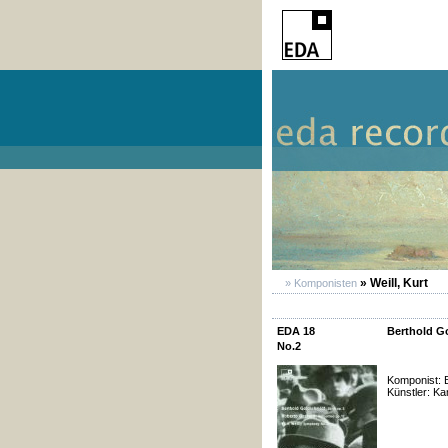
» Weill, Kurt
» Komponisten
EDA 18
Berthold G
No.2
Komponist: B
Künstler: K