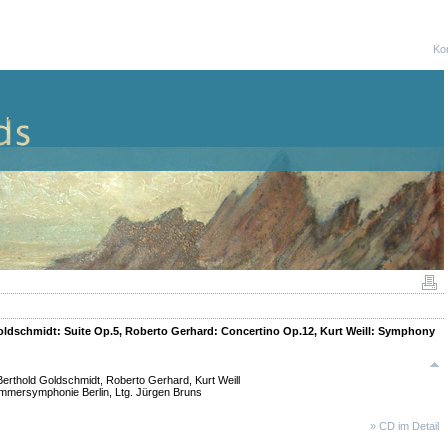
Ko
oldschmidt: Suite Op.5, Roberto Gerhard: Concertino Op.12, Kurt Weill: Symphony
erthold Goldschmidt, Roberto Gerhard, Kurt Weill
ammersymphonie Berlin, Ltg. Jürgen Bruns
» CD im Detail