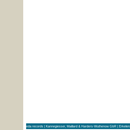
eda records | Kannegiesser, Maillard & Harders-Wuthenow GbR | Erkele