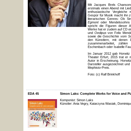
Mit Jacques Brels Chansons
erstmals einen Abend mit Li
enthusiastische Vergleiche 
Gespür für Musik macht ihn z
literarischen Genres: Ob S
Egmont
oder Mendelssohn
spricht die Figuren dieser A
Werke hat er zudem auf CD ei
und
Oedipus
von Felix Mende
sowie die
Geschichte vom So
den Künstlern, mit denen Do
zusammenarbeitet, zählen 
Eschenbach oder Isabelle Fau
Im Januar 2012 gab Horwitz
Theater Erfurt, 2015 trat er
Autor in Erscheinung. Horwi
Darsteller ausgezeichnet und
Mephisto-Preis.
Foto: (c) Ralf Brinkhoff
EDA 45
Simon Laks: Complete Works for Voice and P
Komponist: Simon Laks
Künstler: Ania Vegry, Katarzyna Wasiak, Dominiqu